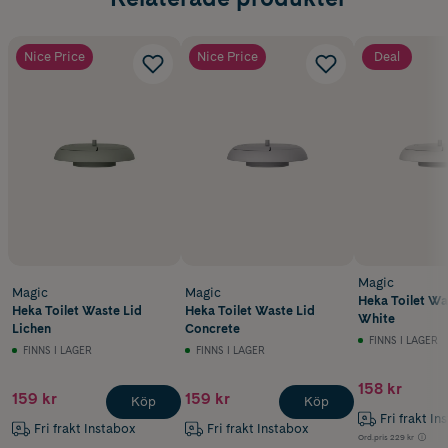
Nice Price
Nice Price
Deal
Magic
Magic
Magic
Heka Toilet Wa
Heka Toilet Waste Lid
Heka Toilet Waste Lid
White
Lichen
Concrete
FINNS I LAGER
FINNS I LAGER
FINNS I LAGER
158 kr
159 kr
159 kr
Köp
Köp
Fri frakt In
Fri frakt Instabox
Fri frakt Instabox
Ord.pris
229 kr