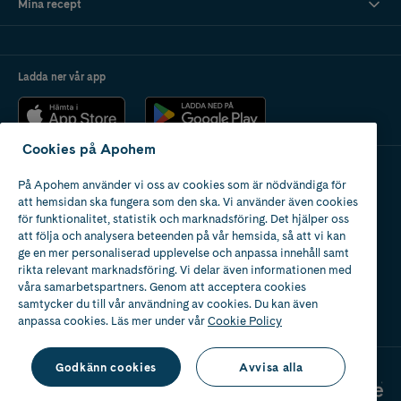
Mina recept
Ladda ner vår app
Cookies på Apohem
På Apohem använder vi oss av cookies som är nödvändiga för
Apotek med tillstånd
att hemsidan ska fungera som den ska. Vi använder även cookies
av Läkemedelsverket
för funktionalitet, statistik och marknadsföring. Det hjälper oss
att följa och analysera beteenden på vår hemsida, så att vi kan
ge en mer personaliserad upplevelse och anpassa innehåll samt
rikta relevant marknadsföring. Vi delar även informationen med
våra samarbetspartners. Genom att acceptera cookies
samtycker du till vår användning av cookies. Du kan även
2024
anpassa cookies. Läs mer under vår
Cookie Policy
Godkänn cookies
Avvisa alla