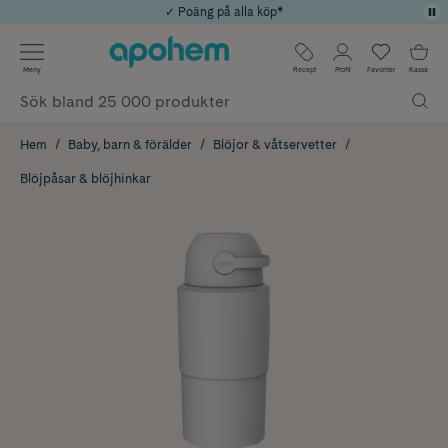
✓ Poäng på alla köp*
✓ Rådgivning från farmaceuter & hudterapeuter
Använd kod: SOMMAR20 för 20% över 649kr
Årets Butik 2025 inom Skönhet
✓ Fri frakt
Meny
Recept
Profil
Favoriter
Kassa
Hem
Baby, barn & förälder
Blöjor & våtservetter
Blöjpåsar & blöjhinkar