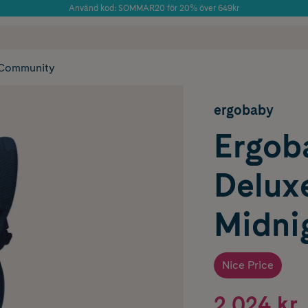
Använd kod: SOMMAR20 för 20% över 649kr
Årets Butik 2025 inom Skönhet
 frakt
✓ Rådgivning från farmaceuter & hudterapeuter
✓ Poäng på alla
Community
ergobaby
Ergob
Delux
Midni
Nice Price
2 024 kr