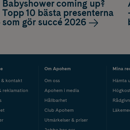
Babyshower coming up?
Topp 10 bästa presenterna
som gör succé 2026
ce
Om Apohem
Mina re
 & kontakt
Om oss
Hämta u
& reklamation
Apohem i media
Högkos
s
Hållbarhet
Rådgivn
het
Club Apohem
Läkeme
er
Utmärkelser & priser
Jobba hos oss