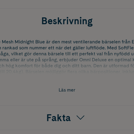
Beskrivning
Mesh Midnight Blue är den mest ventilerande bärselen från E
h rankad som nummer ett när det gäller luftflöde. Med SoftFl
a, vilket gör denna bärsele till ett perfekt val från nyfödd u
mma eller är ute på språng, erbjuder Omni Deluxe en optimal
ch hög komfort för både dig och ditt barn. Den är utformad fö
till 20,4kg). Bärselen möjliggör flera olika bärpositioner, inkl
ln, utåtvänd magbärning från 5+ månaders ålder samt rygg- o
Läs mer
len ergonomiskt utformad med korsbara axelremmar, vaddera
 för en enkel och anpassad passform. Även barnet sitter bekv
 justerbar huvudstödskudde som anpassar sig efter barnets till
misk M-formad sittställning från nyfödd till småbarnsålder.
Fakta
om amningsvänlig och utrustad med en babyhuva med UPF-sk
kan tvättas i maskin.