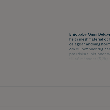
Ergobaby Omni Deluxe 
helt i meshmaterial oc
oslagbar andningsförmåg
om du befinner dig he
praktiska funktioner o
till 48 månader (3,2kg 
magbärning från födse
månader.
För dig som bär är se
justerbara indikatorer
skålformad sits och en
säkerställer en ergono
Omni Deluxe är dessut
hålla ren eftersom den 