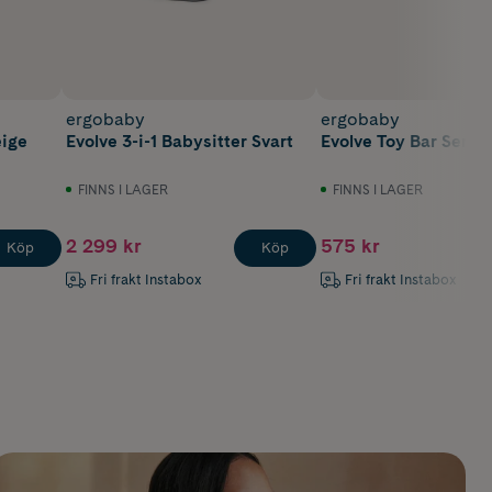
ergobaby
ergobaby
eige
Evolve 3-i-1 Babysitter Svart
Evolve Toy Bar Seren
FINNS I LAGER
FINNS I LAGER
2 299 kr
575 kr
Köp
Köp
Fri frakt Instabox
Fri frakt Instabox