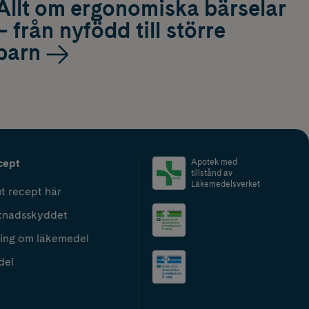
Allt om ergonomiska bärselar
– från nyfödd till större
barn
cept
Apotek med
tillstånd av
Läkemedelsverket
t recept här
tnadsskyddet
ing om läkemedel
del