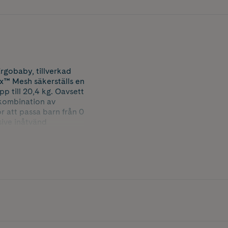
rgobaby, tillverkad
ex™ Mesh säkerställs en
pp till 20,4 kg. Oavsett
 kombination av
r att passa barn från 0
usive inåtvänd
ch höftbärning från 6+
t ländryggsstöd och
ämt tack vare en
växt, vilket
ydd. Den är enkel att