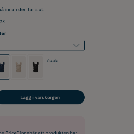
å innan den tar slut!
box
ter
Visa alla
Lägg i varukorgen
e Price” innebär att produkten har