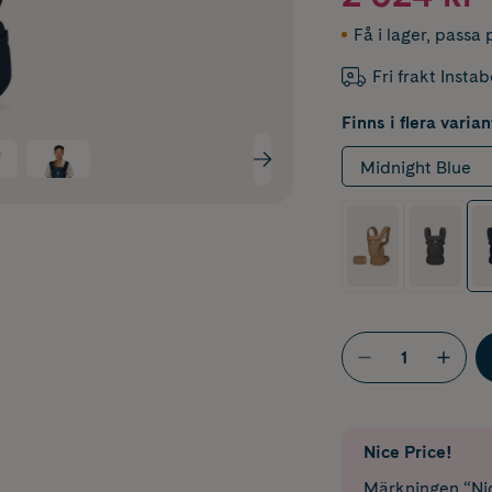
Få i lager
,
passa p
Fri frakt Insta
Finns i flera varian
Midnight Blue
Nice Price!
Märkningen “Nic