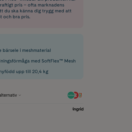
raftigt pris – ofta marknadens
 att du ska känna dig trygg med att
st och bra pris.
e bärsele i meshmaterial
dningsförmåga med SoftFlex™ Mesh
nyfödd upp till 20,4 kg