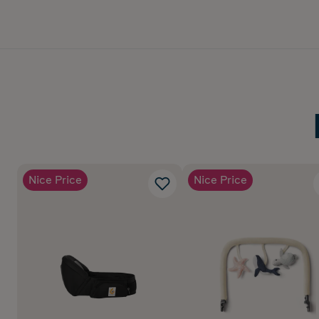
Färg: Midnight Blue
Nice Price
Nice Price