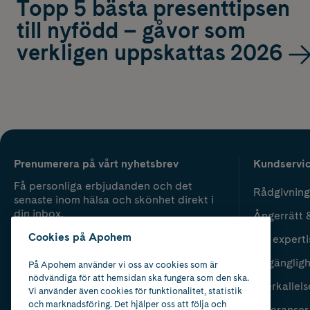
Topp 5 bästa presenttipsen
till nyfödd – gåvor som
verkligen uppskattas 2026
Prenumerera på vårt nyhetsbrev
Kundservi
Få personliga erbjudanden och det
Rådgivning
senaste inom hälsa och skönhet direkt i
din inbox.
Ångerrätt 
Cookies på Apohem
Vår experti
Fyll i mailadress
Skicka
Tillgänglig
På Apohem använder vi oss av cookies som är
nödvändiga för att hemsidan ska fungera som den ska.
Återkallels
Vi använder även cookies för funktionalitet, statistik
och marknadsföring. Det hjälper oss att följa och
Leveranser