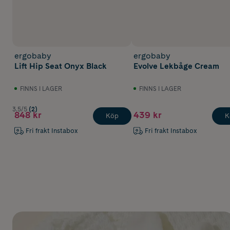
ergobaby
ergobaby
Lift Hip Seat Onyx Black
Evolve Lekbåge Cream
FINNS I LAGER
FINNS I LAGER
3.5/5
(2)
848 kr
439 kr
Köp
K
Fri frakt Instabox
Fri frakt Instabox