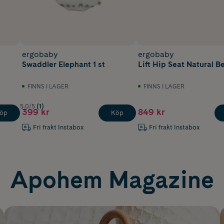
ergobaby
ergobaby
Swaddler Elephant 1 st
Lift Hip Seat Natural B
FINNS I LAGER
FINNS I LAGER
5.0/5
(1)
399 kr
849 kr
öp
Köp
Fri frakt Instabox
Fri frakt Instabox
Apohem Magazine