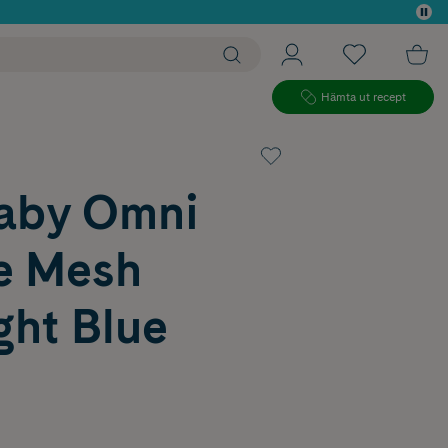
 köp*
Hämta ut recept
aby Omni
e Mesh
ght Blue