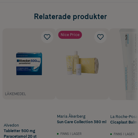
Enkel att knyta och ta i och ur barnet
Relaterade produkter
Ergonomisk M-position och optimalt stöd för barnets rygg
100% ekologisk bomull
Nice Price
Tillverkad i EU (Nederländerna)
LÄKEMEDEL
Maria Åkerberg
La Roche-Posa
Sun Care Collection 380 ml
Cicaplast Balm
Alvedon
Tabletter 500 mg
FINNS I LAGER
FINNS I LAGER
Paracetamol 20 st