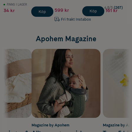
FINNS I LAGER
4.8/5
(267)
599 kr
34 kr
161 kr
Köp
Köp
Fri frakt Instabox
Apohem Magazine
m
Magazine by Apohem
Magazine by A