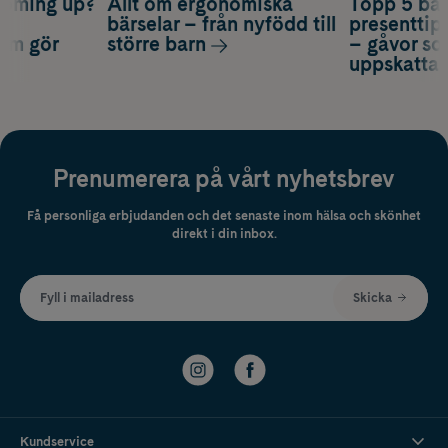
coming up?
Allt om ergonomiska
Topp 5 bäs
a
bärselar – från nyfödd till
presenttips
som gör
större barn
– gåvor so
uppskatta
Prenumerera på vårt nyhetsbrev
Få personliga erbjudanden och det senaste inom hälsa och skönhet
direkt i din inbox.
Fyll i mailadress
Skicka
Kundservice