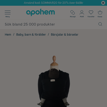
Använd kod: SOMMAR20 för 20% över 649kr
Årets Butik 2025 inom Skönhet
✓ Fri frakt
Meny
Recept
Profil
Favoriter
Kassa
✓ Rådgivning från farmaceuter & hudterapeuter
✓ Poäng på alla köp*
Hem
Baby, barn & förälder
Bärsjalar & bärselar