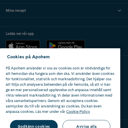
Mina recept
Ladda ner vår app
Cookies på Apohem
På Apohem använder vi oss av cookies som är nödvändiga för
Apotek med tillstånd
att hemsidan ska fungera som den ska. Vi använder även cookies
av Läkemedelsverket
för funktionalitet, statistik och marknadsföring. Det hjälper oss
att följa och analysera beteenden på vår hemsida, så att vi kan
ge en mer personaliserad upplevelse och anpassa innehåll samt
rikta relevant marknadsföring. Vi delar även informationen med
våra samarbetspartners. Genom att acceptera cookies
samtycker du till vår användning av cookies. Du kan även
2024
anpassa cookies. Läs mer under vår
Cookie Policy
Godkänn cookies
Avvisa alla