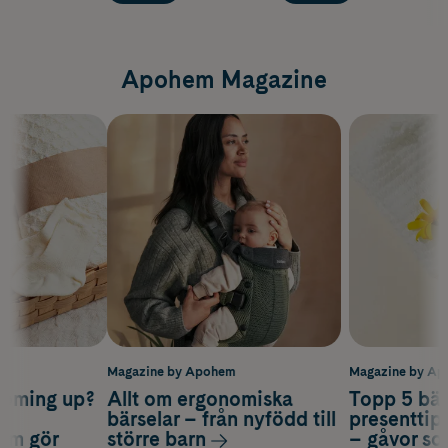
Apohem Magazine
m
Magazine by Apohem
Magazine by A
coming up?
Allt om ergonomiska
Topp 5 bäs
a
bärselar – från nyfödd till
presenttips
som gör
större barn
– gåvor so