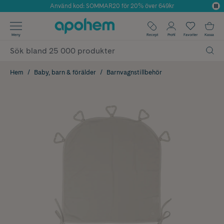
Använd kod: SOMMAR20 för 20% över 649kr
Årets Butik 2025 inom Skönhet
✓ Fri frakt
Meny
Recept
Profil
Favoriter
Kassa
✓ Rådgivning från farmaceuter & hudterapeuter
✓ Poäng på alla köp*
Hem
Baby, barn & förälder
Barnvagnstillbehör