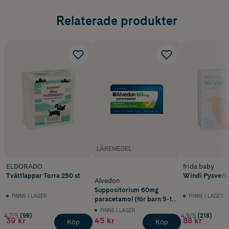
Relaterade produkter
LÄKEMEDEL
ELDORADO
frida baby
Tvättlappar Torra 250 st
Windi Pysventil
Alvedon
Suppositorium 60mg
FINNS I LAGER
FINNS I LAGER
paracetamol (för barn 5-10
kg) 10 st
FINNS I LAGER
4.7/5
(99)
4.9/5
(218)
39 kr
45 kr
88 kr
Köp
Köp