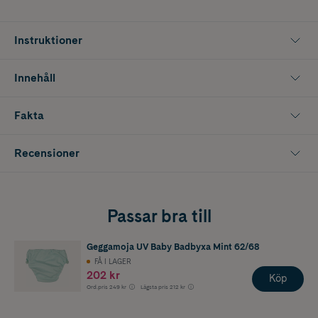
Instruktioner
Innehåll
Fakta
Recensioner
Passar bra till
Geggamoja UV Baby Badbyxa Mint 62/68
FÅ I LAGER
202 kr
Köp
Ord.pris
249 kr
Lägsta pris
212 kr