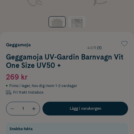
Geggamoja
4.0/5
(1)
Geggamoja UV-Gardin Barnvagn Vit
One Size UV50 +
269 kr
Finns i lager
,
hos dig inom 1-2 vardagar
Fri frakt Instabox
Lägg i varukorgen
Snabba fakta