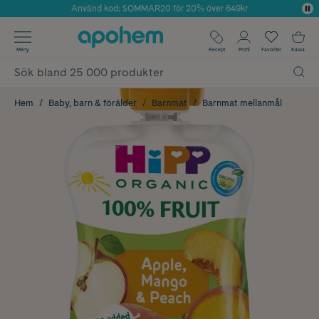
Använd kod: SOMMAR20 för 20% över 649kr
Årets Butik 2025 inom Skönhet
✓ Fri frakt
Meny
Recept
Profil
Favoriter
Kassa
✓ Rådgivning från farmaceuter & hudterapeuter
✓ Poäng på alla köp*
Hem
Baby, barn & förälder
Barnmat
Barnmat mellanmål