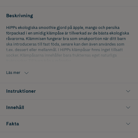
Beskrivning
HiPPs ekologiska smoothie gjord på äpple, mango och persika
förpackad i en smidig klämpåse är tillverkad av de bästa ekologiska
råvarorna. Klämmisen fungerar bra som smakportion när ditt barn
ska introduceras till fast föda, senare kan den även användes som
t.ex. dessert eller mellanmål. I HiPPs klämpåsar finns inget tillsatt
socker. Klämpåsarna innehåller bara frukternas eget naturliga
fruktsocker. Till barn från 4 månader.
Alla HiPPs klämmsar är klimatneutralt producerade. HiPPs sigill
Läs mer
garanterar högsta ekologiska kvalitet och standard som överstiger
lagkraven för ekologisk produktion.
Instruktioner
Innehåll
Fakta