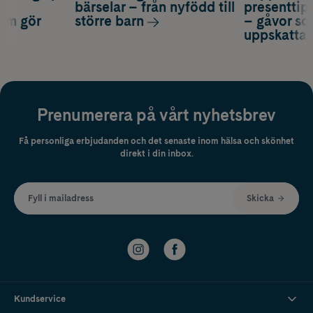
a
bärselar – från nyfödd till
presenttips
som gör
större barn
– gåvor so
uppskatta
Prenumerera på vårt nyhetsbrev
Få personliga erbjudanden och det senaste inom hälsa och skönhet
direkt i din inbox.
Fyll i mailadress
Skicka
Kundservice