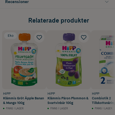
Recensioner
Relaterade produkter
Eko
HiPP
HiPP
HiPP
Klämmis Gröt Äpple Banan
Klämmis Päron Plommon &
Combiotik 2
& Mango 100g
Svartvinbär 100g
Tillskottsnäri
600g
FINNS I LAGER
FINNS I LAGER
FINNS I LAGER