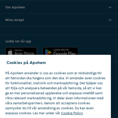
Om Apohem
Mina recept
Ladda ner vår app
Cookies på Apohem
På Apohem använder vi oss av cookies som är nödvändiga för
Apotek med tillstånd
att hemsidan ska fungera som den ska. Vi använder även cookies
av Läkemedelsverket
för funktionalitet, statistik och marknadsföring. Det hjälper oss
att följa och analysera beteenden på vår hemsida, så att vi kan
ge en mer personaliserad upplevelse och anpassa innehåll samt
rikta relevant marknadsföring. Vi delar även informationen med
våra samarbetspartners. Genom att acceptera cookies
samtycker du till vår användning av cookies. Du kan även
2024
anpassa cookies. Läs mer under vår
Cookie Policy