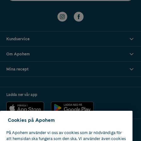
Kundservice
Om Apohem
Mina recept
Ladda ner vår app
Cookies på Apohem
På Apohem använder vi oss av cookies som är nödvändiga för
Apotek med tillstånd
att hemsidan ska fungera som den ska. Vi använder även cookies
av Läkemedelsverket