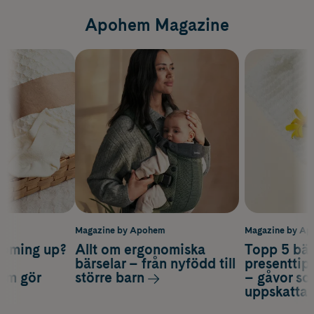
Apohem Magazine
m
Magazine by Apohem
Magazine by A
coming up?
Allt om ergonomiska
Topp 5 bäs
a
bärselar – från nyfödd till
presenttips
som gör
större barn
– gåvor so
uppskatta