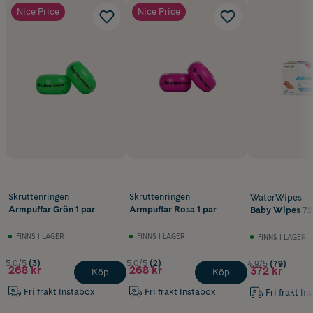
Nice Price
Nice Price
Ringarna kan användas till dess att barnet simmar själv. Man behöver
alltså bara en storlek.
Observera att armpuffar aldrig skyddar mot drunkning. Barnet ska
alltid övervakas i närheten av vatten.
Skruttenringen
Skruttenringen
WaterWipes
Armpuffar Grön 1 par
Armpuffar Rosa 1 par
Baby Wipes 72
FINNS I LAGER
FINNS I LAGER
FINNS I LAGER
5.0/5
(3)
5.0/5
(2)
4.9/5
(79)
268 kr
268 kr
372 kr
Köp
Köp
Fri frakt Instabox
Fri frakt Instabox
Fri frakt In