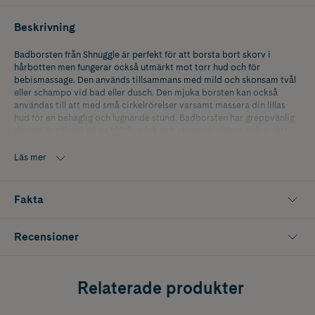
Beskrivning
Badborsten från Shnuggle är perfekt för att borsta bort skorv i
hårbotten men fungerar också utmärkt mot torr hud och för
bebismassage. Den används tillsammans med mild och skonsam tvål
eller schampo vid bad eller dusch. Den mjuka borsten kan också
användas till att med små cirkelrörelser varsamt massera din lillas
hud för en behaglig och lugnande stund. Badborsten har greppvänlig
design, är tillverkad av 100 % mjuk och skonsam silikon och är lätt
att rengöra.
Läs mer
Fakta
Recensioner
Relaterade produkter