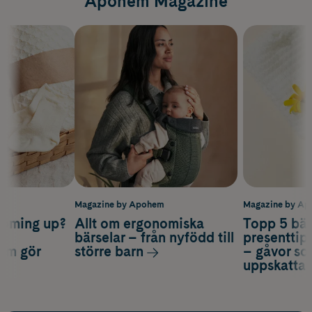
Apohem Magazine
m
Magazine by Apohem
Magazine by A
coming up?
Allt om ergonomiska
Topp 5 bäs
a
bärselar – från nyfödd till
presenttips
som gör
större barn
– gåvor so
uppskatta