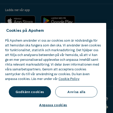
Ladda ner vår app
Cookies på Apohem
På Apohem använder vi oss av cookies som är nödvändiga för
Apotek med tillstånd
att hemsidan ska fungera som den ska. Vi använder även cookies
av Läkemedelsverket
för funktionalitet, statistik och marknadsföring. Det hjälper oss
att följa och analysera beteenden på vår hemsida, så att vi kan
ge en mer personaliserad upplevelse och anpassa innehåll samt
rikta relevant marknadsföring. Vi delar även informationen med
våra samarbetspartners. Genom att acceptera cookies
samtycker du till vår användning av cookies. Du kan även
2024
anpassa cookies. Läs mer under vår
Cookie Policy
Godkänn cookies
Avvisa alla
Anpassa cookies