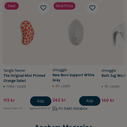
Deal
Nice Price
shnuggle
Tangle Teezer
shnuggle
New Born Support White
The Original Mini Printed
Bath Jug Wash
Grey
Orange Safari
FÅ I LAGER
FINNS I LAGER
FÅ I LAGER
242 kr
113 kr
149 kr
Köp
Köp
Fri frakt Instabox
Ord.pris
139 kr
Lägsta pris
138 kr