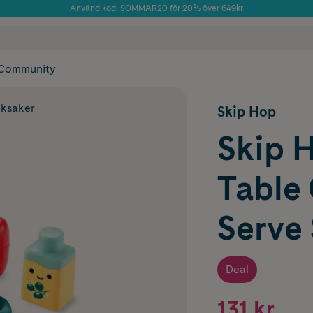
Använd kod: SOMMAR20 för 20% över 649kr
Årets Butik 2025 inom Skönhet
 frakt
✓ Rådgivning från farmaceuter & hudterapeuter
✓ Poäng på alla
Community
eksaker
Skip Hop
Skip 
Table
Serve
Deal
131 kr