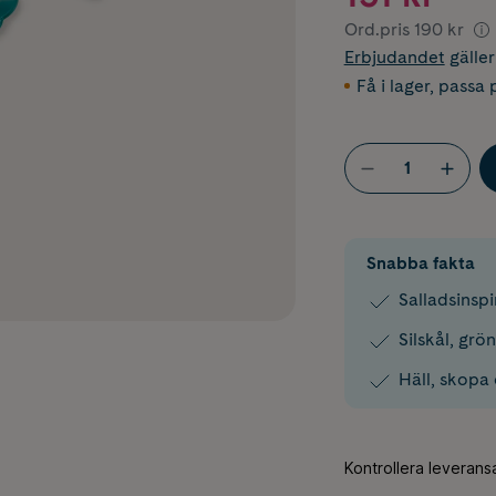
Ord.pris
190 kr
Erbjudandet
gälle
Få i lager
,
passa p
Snabba fakta
Salladsinspi
Silskål, gr
Häll, skopa