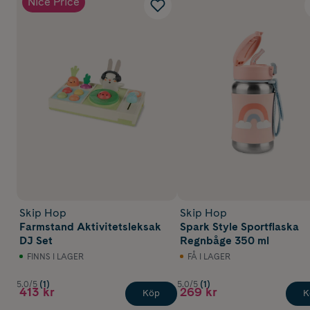
Nice Price
Skip Hop
Skip Hop
Farmstand Aktivitetsleksak
Spark Style Sportflaska
DJ Set
Regnbåge 350 ml
FINNS I LAGER
FÅ I LAGER
5.0/5
(1)
5.0/5
(1)
413 kr
269 kr
Köp
K