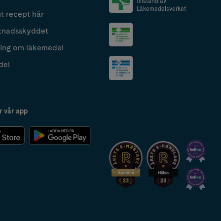
tillstånd av
Läkemedelsverket
t recept här
tnadsskyddet
ing om läkemedel
del
r vår app
2024