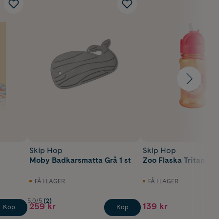
Skip Hop
Skip Hop
Moby Badkarsmatta Grå 1 st
Zoo Flaska Tritan Rä
FÅ I LAGER
FÅ I LAGER
5.0/5
(2)
259 kr
139 kr
Köp
Köp