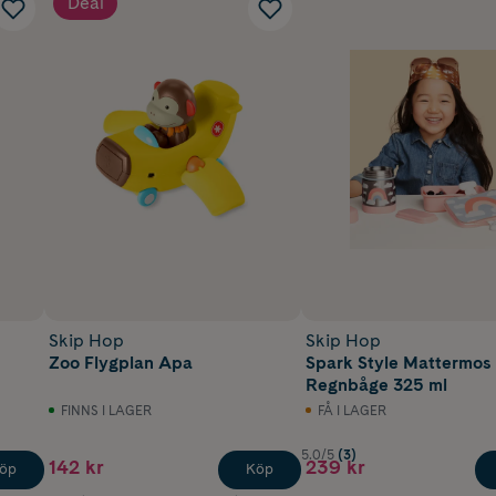
Deal
Skip Hop
Skip Hop
Zoo Flygplan Apa
Spark Style Mattermos
Regnbåge 325 ml
FINNS I LAGER
FÅ I LAGER
5.0/5
(3)
142 kr
239 kr
öp
Köp