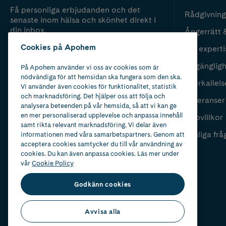
Få personliga erbjudanden och det
Rådgivning
senaste inom hälsa och skönhet direkt i
din inbox.
Ångerrätt 
Cookies på Apohem
Vår experti
Fyll i mailadress
Skicka
Tillgänglig
På Apohem använder vi oss av cookies som är
nödvändiga för att hemsidan ska fungera som den ska.
Återkallels
Vi använder även cookies för funktionalitet, statistik
och marknadsföring. Det hjälper oss att följa och
Leveranser
analysera beteenden på vår hemsida, så att vi kan ge
en mer personaliserad upplevelse och anpassa innehåll
Köpvillkor
samt rikta relevant marknadsföring. Vi delar även
Vanliga frå
informationen med våra samarbetspartners. Genom att
acceptera cookies samtycker du till vår användning av
cookies. Du kan även anpassa cookies. Läs mer under
vår
Cookie Policy
Godkänn cookies
Avvisa alla