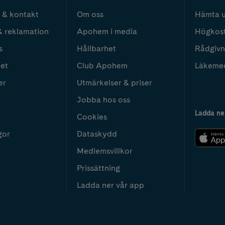
 & kontakt
Om oss
Hämta u
& reklamation
Apohem i media
Högkos
s
Hållbarhet
Rådgivn
het
Club Apohem
Läkeme
er
Utmärkelser & priser
Jobba hos oss
Ladda ne
Cookies
gor
Dataskydd
Medlemsvillkor
Prissättning
Ladda ner vår app