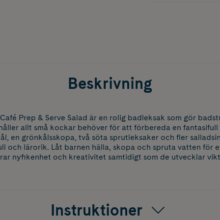
Beskrivning
 Café Prep & Serve Salad är en rolig badleksak som gör bads
ller allt små kockar behöver för att förbereda en fantasifull s
l, en grönkålsskopa, två söta sprutleksaker och fler salladsin
l och lärorik. Låt barnen hälla, skopa och spruta vatten för e
ar nyfikenhet och kreativitet samtidigt som de utvecklar vikt
Instruktioner