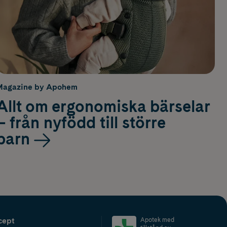
Magazine by Apohem
Allt om ergonomiska bärselar
– från nyfödd till större
barn
cept
Apotek med