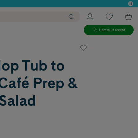
 köp*
Hämta ut recept
Hop Tub to
 Café Prep &
 Salad