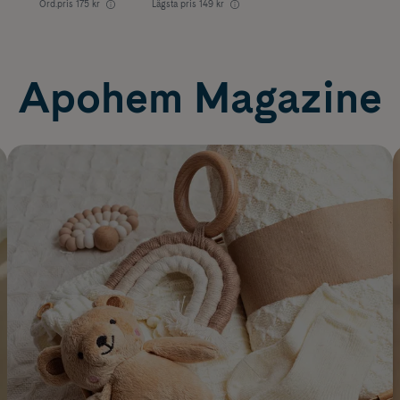
Ord.pris
175 kr
Lägsta pris
149 kr
Apohem Magazine