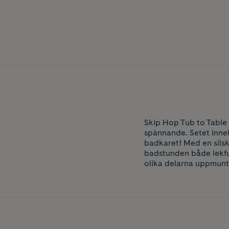
Skip Hop Tub to Table
spännande. Setet innehå
badkaret! Med en silskå
badstunden både lekful
olika delarna uppmuntr