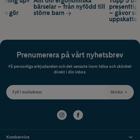
coming up?
Allt om ergonomiska
Topp 5 bäs
a
bärselar – från nyfödd till
presenttips
som gör
större barn
– gåvor so
uppskatta
Prenumerera på vårt nyhetsbrev
Få personliga erbjudanden och det senaste inom hälsa och skönhet
direkt i din inbox.
Fyll i mailadress
Skicka
Kundservice