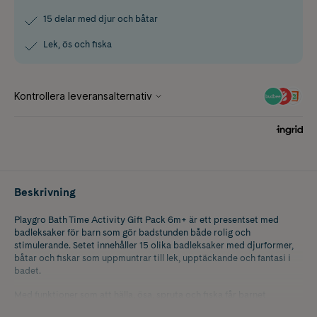
15 delar med djur och båtar
Lek, ös och fiska
Beskrivning
Playgro Bath Time Activity Gift Pack 6m+ är ett presentset med
badleksaker för barn som gör badstunden både rolig och
stimulerande. Setet innehåller 15 olika badleksaker med djurformer,
båtar och fiskar som uppmuntrar till lek, upptäckande och fantasi i
badet.
Med funktioner som att hälla, ösa, spruta och fiska får barnet
utveckla sin motorik och hand öga koordination på ett lekfullt sätt.