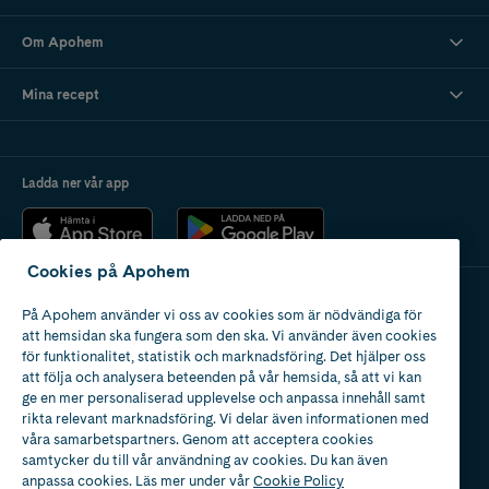
Om Apohem
Mina recept
Ladda ner vår app
Cookies på Apohem
På Apohem använder vi oss av cookies som är nödvändiga för
Apotek med tillstånd
att hemsidan ska fungera som den ska. Vi använder även cookies
av Läkemedelsverket
för funktionalitet, statistik och marknadsföring. Det hjälper oss
att följa och analysera beteenden på vår hemsida, så att vi kan
ge en mer personaliserad upplevelse och anpassa innehåll samt
rikta relevant marknadsföring. Vi delar även informationen med
våra samarbetspartners. Genom att acceptera cookies
samtycker du till vår användning av cookies. Du kan även
2024
anpassa cookies. Läs mer under vår
Cookie Policy