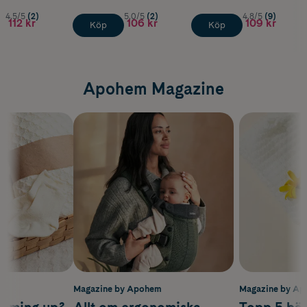
4.5/5
(2)
5.0/5
(2)
4.8/5
(9)
112 kr
106 kr
109 kr
Köp
Köp
Apohem Magazine
m
Magazine by Apohem
Magazine by A