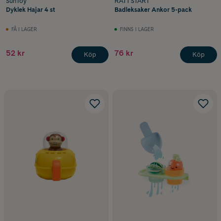
SunToy
RÄTT START
Dyklek Hajar 4 st
Badleksaker Ankor 5-pack
FÅ I LAGER
FINNS I LAGER
52 kr
76 kr
Köp
Köp