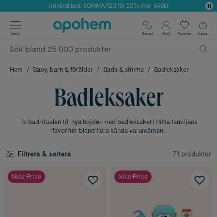
Använd kod: SOMMAR20 för 20% över 649kr
Årets Butik 2025 inom Skönhet
✓ Fri frakt
Meny
Recept
Profil
Favoriter
Kassa
✓ Rådgivning från farmaceuter & hudterapeuter
✓ Poäng på alla köp*
Hem
Baby, barn & förälder
Bada & simma
Badleksaker
Badleksaker
Ta badritualen till nya höjder med badleksaker! Hitta familjens
favoriter bland flera kända varumärken.
71 produkter
Filtrera & sortera
Nice Price
Nice Price