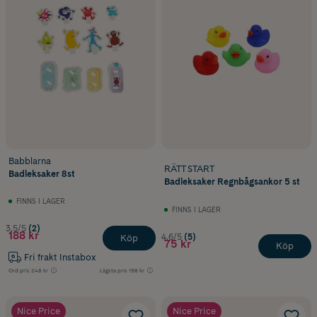
Babblarna
RÄTT START
Badleksaker 8st
Badleksaker Regnbågsankor 5 st
FINNS I LAGER
FINNS I LAGER
3.5/5
(2)
188 kr
4.6/5
(5)
Köp
75 kr
Köp
Fri frakt Instabox
Ord.pris
248 kr
Lägsta pris
198 kr
Nice Price
Nice Price