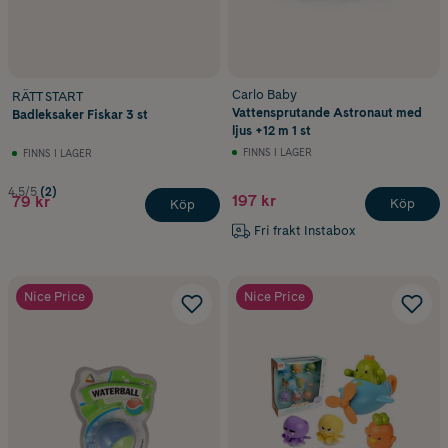
Carlo Baby
RÄTT START
Vattensprutande Astronaut med
Badleksaker Fiskar 3 st
ljus +12 m 1 st
FINNS I LAGER
FINNS I LAGER
4.5/5
(2)
197 kr
79 kr
Köp
Köp
Fri frakt Instabox
Nice Price
Nice Price