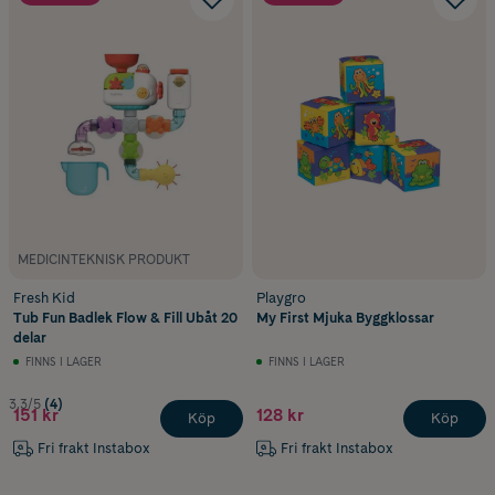
MEDICINTEKNISK PRODUKT
Fresh Kid
Playgro
Tub Fun Badlek Flow & Fill Ubåt 20
My First Mjuka Byggklossar
delar
FINNS I LAGER
FINNS I LAGER
3.3/5
(4)
151 kr
128 kr
Köp
Köp
Fri frakt Instabox
Fri frakt Instabox