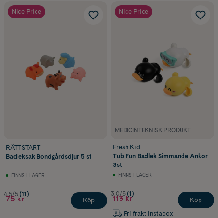
Nice Price
Nice Price
MEDICINTEKNISK PRODUKT
Fresh Kid
RÄTT START
Tub Fun Badlek Simmande Ankor
Badleksak Bondgårdsdjur 5 st
3st
FINNS I LAGER
FINNS I LAGER
3.0/5
(1)
4.5/5
(11)
113 kr
75 kr
Köp
Köp
Fri frakt Instabox