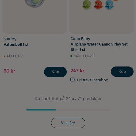
Carlo Baby
SunToy
Airplane Water Cannon Play Set +
Vattenboll 1 st
18 m 1 st
FINNS I LAGER
FÅ I LAGER
247 kr
30 kr
Köp
Köp
Fri frakt Instabox
Du har tittat på 24 av 71 produkter
Visa fler