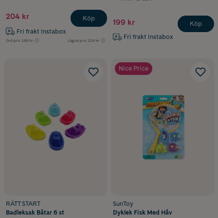
204 kr
Köp
199 kr
Köp
Fri frakt Instabox
Fri frakt Instabox
Ord.pris
269 kr
Lägsta pris
229 kr
Nice Price
RÄTT START
SunToy
Badleksak Båtar 6 st
Dyklek Fisk Med Håv