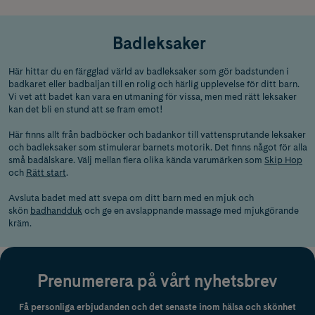
Badleksaker
Här hittar du en färgglad värld av badleksaker som gör badstunden i
badkaret eller badbaljan till en rolig och härlig upplevelse för ditt barn.
Vi vet att badet kan vara en utmaning för vissa, men med rätt leksaker
kan det bli en stund att se fram emot!
Här finns allt från badböcker och badankor till vattensprutande leksaker
och badleksaker som stimulerar barnets motorik. Det finns något för alla
små badälskare. Välj mellan flera olika kända varumärken som
Skip Hop
och
Rätt start
.
Avsluta badet med att svepa om ditt barn med en mjuk och
skön
badhandduk
och ge en avslappnande massage med mjukgörande
kräm.
Prenumerera på vårt nyhetsbrev
Få personliga erbjudanden och det senaste inom hälsa och skönhet