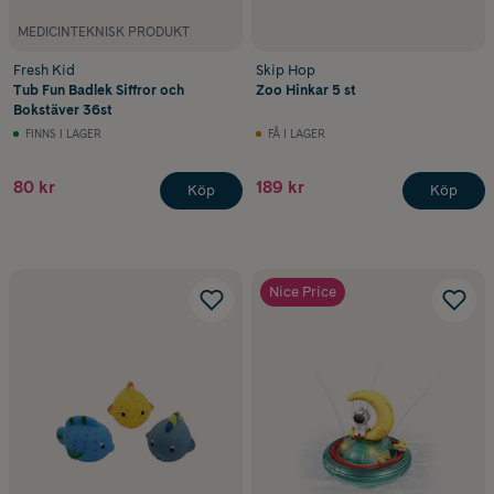
MEDICINTEKNISK PRODUKT
Fresh Kid
Skip Hop
Tub Fun Badlek Siffror och
Zoo Hinkar 5 st
Bokstäver 36st
FINNS I LAGER
FÅ I LAGER
80 kr
189 kr
Köp
Köp
Nice Price