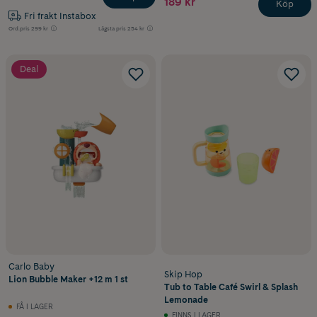
189 kr
Köp
Fri frakt Instabox
Ord.pris
299 kr
Lägsta pris
254 kr
Deal
Carlo Baby
Skip Hop
Lion Bubble Maker +12 m 1 st
Tub to Table Café Swirl & Splash
Lemonade
FÅ I LAGER
FINNS I LAGER