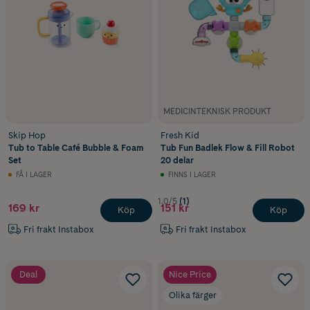
MEDICINTEKNISK PRODUKT
Skip Hop
Fresh Kid
Tub to Table Café Bubble & Foam
Tub Fun Badlek Flow & Fill Robot
Set
20 delar
FÅ I LAGER
FINNS I LAGER
1.0/5
(1)
169 kr
151 kr
Köp
Köp
Fri frakt Instabox
Fri frakt Instabox
Deal
Nice Price
Olika färger