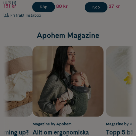
1.0/5
(1)
151 kr
80 kr
27 kr
Köp
Köp
Fri frakt Instabox
Apohem Magazine
m
Magazine by Apohem
Magazine by A
coming up?
Allt om ergonomiska
Topp 5 bäs