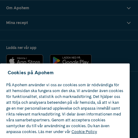
Om Apohem
Mina recept
Ladda ner vår app
Cookies på Apohem
På Apohem använder vi oss av cookies som är nödvändiga för
Apotek med tillstånd
att hemsidan ska fungera som den ska. Vi använder även cookies
av Läkemedelsverket
för funktionalitet, statistik och marknadsföring. Det hjälper oss
att följa och analysera beteenden på vår hemsida, så att vi kan
ge en mer personaliserad upplevelse och anpassa innehåll samt
rikta relevant marknadsföring. Vi delar även informationen med
våra samarbetspartners. Genom att acceptera cookies
samtycker du till vår användning av cookies. Du kan även
2024
anpassa cookies. Läs mer under vår
Cookie Policy