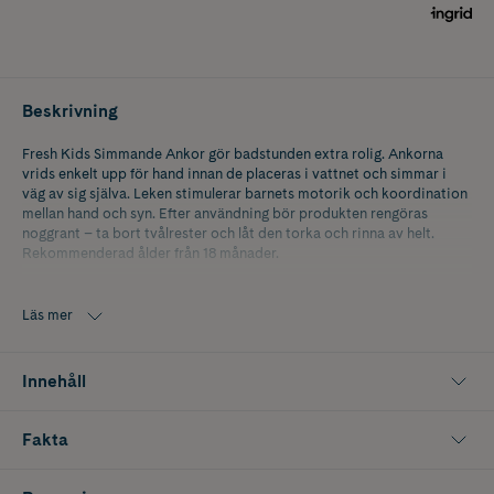
Beskrivning
Fresh Kids Simmande Ankor gör badstunden extra rolig. Ankorna
vrids enkelt upp för hand innan de placeras i vattnet och simmar i
väg av sig själva. Leken stimulerar barnets motorik och koordination
mellan hand och syn. Efter användning bör produkten rengöras
noggrant – ta bort tvålrester och låt den torka och rinna av helt.
Rekommenderad ålder från 18 månader.
Antal: 3 st. Storlek: 9x8x5 cm.
Läs mer
Innehåll
Fakta