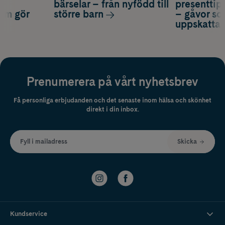
a
bärselar – från nyfödd till
presenttips
som gör
större barn
– gåvor so
uppskatta
Prenumerera på vårt nyhetsbrev
Få personliga erbjudanden och det senaste inom hälsa och skönhet
direkt i din inbox.
Fyll i mailadress
Skicka
Kundservice