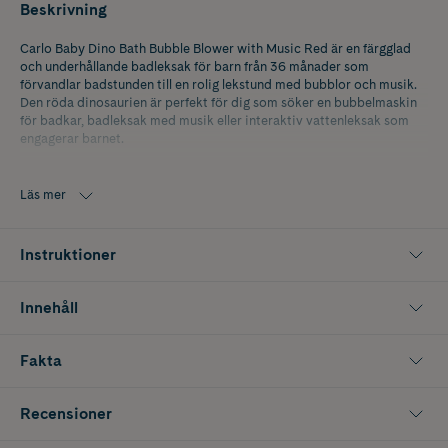
Beskrivning
Carlo Baby Dino Bath Bubble Blower with Music Red är en färgglad
och underhållande badleksak för barn från 36 månader som
förvandlar badstunden till en rolig lekstund med bubblor och musik.
Den röda dinosaurien är perfekt för dig som söker en bubbelmaskin
för badkar, badleksak med musik eller interaktiv vattenleksak som
engagerar barnet.
Fyll dinons mun med en blandning av cirka 30 procent flytande tvål
och 70 procent vatten, tryck på knappen och låt bubblorna flöda
Läs mer
samtidigt som musik spelas. Kombinationen av bubblor, ljud och
rörelse gör badet mer spännande och stimulerar barnets sinnen och
lekglädje. Badleksaken drivs med två 1,5 V AA batterier, batterier
Instruktioner
medföljer ej. Innehåller 1 st
Innehåll
Fakta
Recensioner