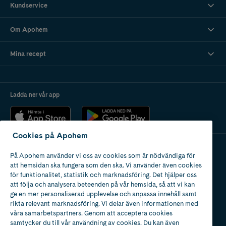
Kundservice
Om Apohem
Mina recept
Ladda ner vår app
Cookies på Apohem
På Apohem använder vi oss av cookies som är nödvändiga för
Apotek med tillstånd
att hemsidan ska fungera som den ska. Vi använder även cookies
av Läkemedelsverket
för funktionalitet, statistik och marknadsföring. Det hjälper oss
att följa och analysera beteenden på vår hemsida, så att vi kan
ge en mer personaliserad upplevelse och anpassa innehåll samt
rikta relevant marknadsföring. Vi delar även informationen med
våra samarbetspartners. Genom att acceptera cookies
samtycker du till vår användning av cookies. Du kan även
2024