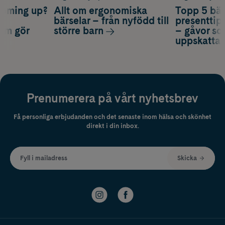
coming up?
Allt om ergonomiska
Topp 5 bäs
a
bärselar – från nyfödd till
presenttips
som gör
större barn
– gåvor so
uppskatta
Prenumerera på vårt nyhetsbrev
Få personliga erbjudanden och det senaste inom hälsa och skönhet
direkt i din inbox.
Fyll i mailadress
Skicka