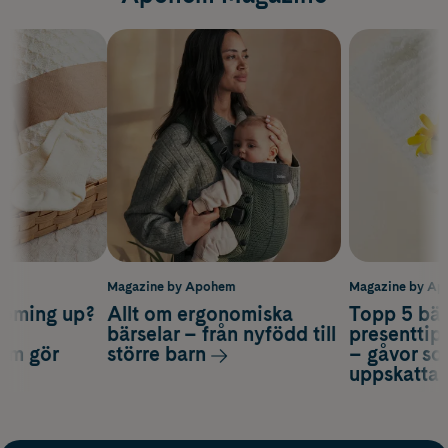
m
Magazine by Apohem
Magazine by A
coming up?
Allt om ergonomiska
Topp 5 bäs
a
bärselar – från nyfödd till
presenttips
som gör
större barn
– gåvor so
uppskatta