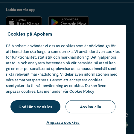
Ladda ner vår app
Cookies på Apohem
På Apohem använder vi oss av cookies som är nödvändiga för
Apotek med tillstånd
att hemsidan ska fungera som den ska. Vi använder även cookies
av Läkemedelsverket
för funktionalitet, statistik och marknadsföring. Det hjälper oss
att följa och analysera beteenden på vår hemsida, så att vi kan
ge en mer personaliserad upplevelse och anpassa innehåll samt
rikta relevant marknadsföring. Vi delar även informationen med
våra samarbetspartners. Genom att acceptera cookies
samtycker du till vår användning av cookies. Du kan även
2024
anpassa cookies. Läs mer under vår
Cookie Policy
Godkänn cookies
Avvisa alla
Anpassa cookies