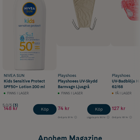
NIVEA SUN
Playshoes
Playshoes
Kids Sensitive Protect
Playshoees UV-Skydd
UV-Badblöja Ha
SPF50+ Lotion 200 ml
Barnvagn Ljusgrå
62/68
FINNS I LAGER
FINNS I LAGER
FÅ I LAGER
5.0/5
(3)
148 kr
74 kr
127 kr
Köp
Köp
Ord.pris
91 kr
Lägsta pris
90 kr
Ord.pris
161 kr
Apohem Magazine