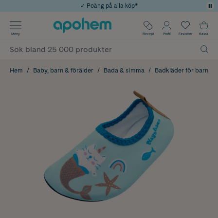
✓ Poäng på alla köp*
✓ Rådgivning från farmaceuter & hudterapeuter
Använd kod: SOMMAR20 för 20% över 649kr
Årets Butik 2025 inom Skönhet
✓ Fri frakt
Meny
Recept
Profil
Favoriter
Kassa
Hem
Baby, barn & förälder
Bada & simma
Badkläder för barn