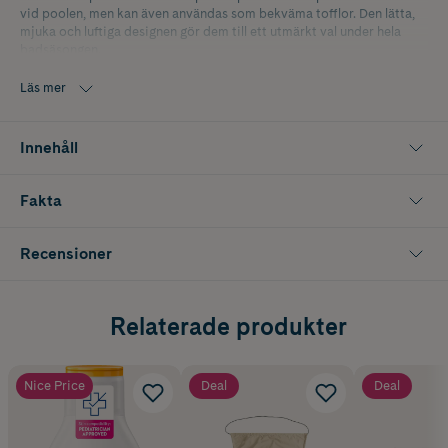
vid poolen, men kan även användas som bekväma tofflor. Den lätta,
mjuka och luftiga designen gör dem till ett utmärkt val under hela
badsäsongen.
Storlek: 22/23
Läs mer
Innehåll
Fakta
Recensioner
Relaterade produkter
Nice Price
Deal
Deal