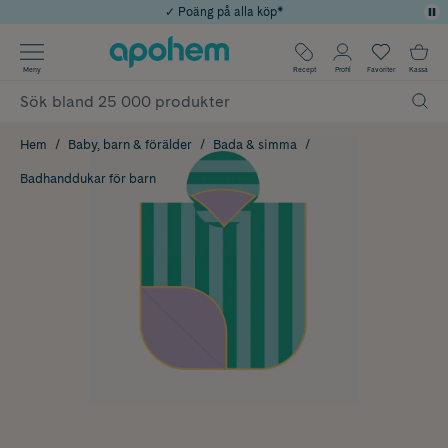
✓ Poäng på alla köp*
✓ Rådgivning från farmaceuter & hudterapeuter
Använd kod: SOMMAR20 för 20% över 649kr
Årets Butik 2025 inom Skönhet
✓ Fri frakt
Meny
Recept
Profil
Favoriter
Kassa
Hem
Baby, barn & förälder
Bada & simma
Badhanddukar för barn