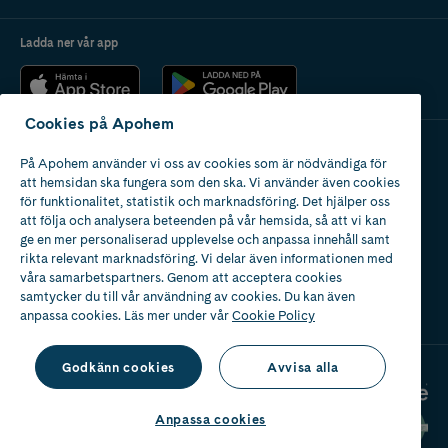
Ladda ner vår app
Cookies på Apohem
På Apohem använder vi oss av cookies som är nödvändiga för
Apotek med tillstånd
att hemsidan ska fungera som den ska. Vi använder även cookies
av Läkemedelsverket
för funktionalitet, statistik och marknadsföring. Det hjälper oss
att följa och analysera beteenden på vår hemsida, så att vi kan
ge en mer personaliserad upplevelse och anpassa innehåll samt
rikta relevant marknadsföring. Vi delar även informationen med
våra samarbetspartners. Genom att acceptera cookies
samtycker du till vår användning av cookies. Du kan även
2024
anpassa cookies. Läs mer under vår
Cookie Policy
Godkänn cookies
Avvisa alla
Anpassa cookies