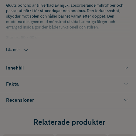
Quuts poncho är tillverkad av mjuk, absorberande mikrofiber och
passar utmärkt för stranddagar och poolbus. Den torkar snabbt,
skyddar mot solen och håller barnet varmt efter doppet. Den
moderna designen med mönstrad utsida i somriga färger och
enfärgad insida gör den både funktionell och stilren.
Storlek: 60 x 60 cm
Läs mer
Innehåll
Fakta
Recensioner
Relaterade produkter