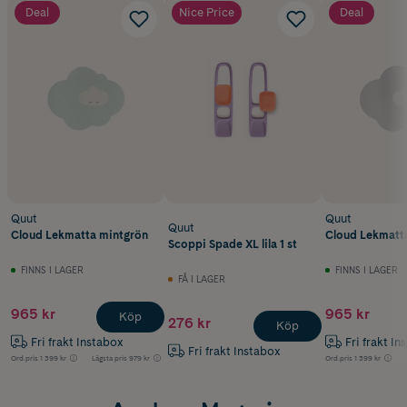
Deal
Nice Price
Deal
Quut
Quut
Quut
Cloud Lekmatta mintgrön
Cloud Lekmatta
Scoppi Spade XL lila 1 st
FINNS I LAGER
FINNS I LAGER
FÅ I LAGER
965 kr
965 kr
Köp
276 kr
Köp
Fri frakt Instabox
Fri frakt In
Fri frakt Instabox
Ord.pris
1 399 kr
Lägsta pris
979 kr
Ord.pris
1 399 kr