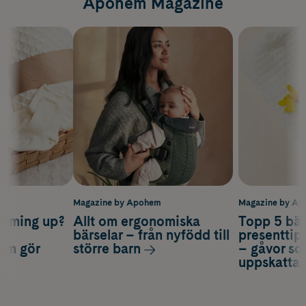
Apohem Magazine
m
Magazine by Apohem
Magazine by A
coming up?
Allt om ergonomiska
Topp 5 bäs
a
bärselar – från nyfödd till
presenttips
som gör
större barn
– gåvor so
uppskatta