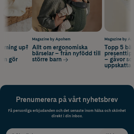
m
Magazine by Apohem
Magazine by A
coming up?
Allt om ergonomiska
Topp 5 bäs
a
bärselar – från nyfödd till
presenttips
som gör
större barn
– gåvor so
uppskatta
Prenumerera på vårt nyhetsbrev
Få personliga erbjudanden och det senaste inom hälsa och skönhet
direkt i din inbox.