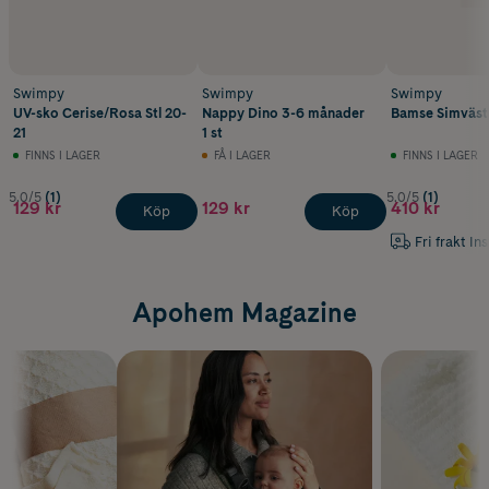
Swimpy
Swimpy
Swimpy
UV-sko Cerise/Rosa Stl 20-
Nappy Dino 3-6 månader
Bamse Simväst 3
21
1 st
FINNS I LAGER
FÅ I LAGER
FINNS I LAGER
5.0/5
(1)
5.0/5
(1)
129 kr
129 kr
410 kr
Köp
Köp
Fri frakt In
Apohem Magazine