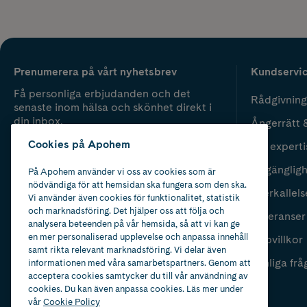
Prenumerera på vårt nyhetsbrev
Kundservi
Få personliga erbjudanden och det
Rådgivning
senaste inom hälsa och skönhet direkt i
din inbox.
Ångerrätt 
Cookies på Apohem
Vår experti
Fyll i mailadress
Skicka
Tillgänglig
På Apohem använder vi oss av cookies som är
nödvändiga för att hemsidan ska fungera som den ska.
Återkallels
Vi använder även cookies för funktionalitet, statistik
och marknadsföring. Det hjälper oss att följa och
Leveranser
analysera beteenden på vår hemsida, så att vi kan ge
en mer personaliserad upplevelse och anpassa innehåll
Köpvillkor
samt rikta relevant marknadsföring. Vi delar även
Vanliga frå
informationen med våra samarbetspartners. Genom att
acceptera cookies samtycker du till vår användning av
cookies. Du kan även anpassa cookies. Läs mer under
vår
Cookie Policy