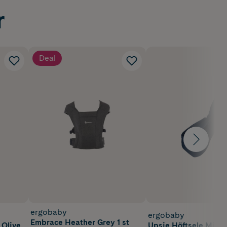
r
ter, till praktisk
Deal
ergobaby
ergobaby
Embrace Heather Grey 1 st
 Olive
Upsie Höftsele Midn