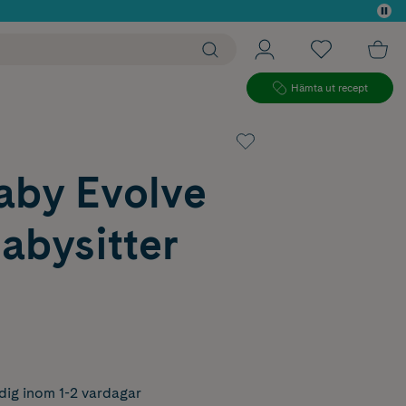
 köp*
Hämta ut recept
aby Evolve
Babysitter
dig inom 1-2 vardagar