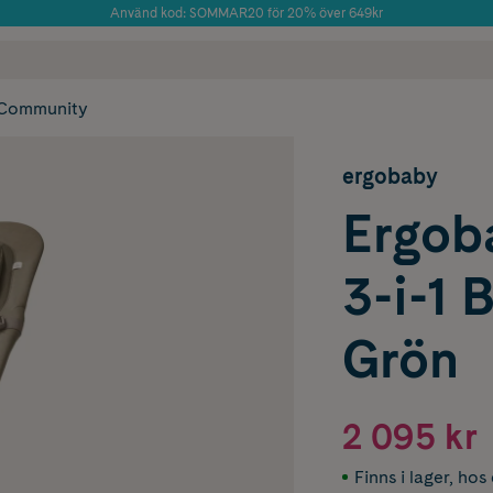
Använd kod: SOMMAR20 för 20% över 649kr
Årets Butik 2025 inom Skönhet
 frakt
✓ Rådgivning från farmaceuter & hudterapeuter
✓ Poäng på alla
Community
ergobaby
Ergob
3-i-1 
Grön
2 095 kr
Finns i lager
,
hos 