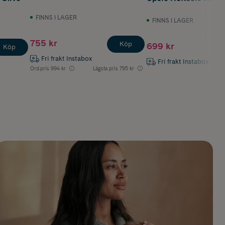
FINNS I LAGER
FINNS I LAGER
755 kr
Köp
699 kr
Köp
Fri frakt Instabox
Fri frakt Instabox
Ord.pris
994 kr
Lägsta pris
795 kr