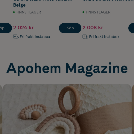
Beige
FINNS I LAGER
FINNS I LAGER
2 024 kr
2 008 kr
öp
Köp
Fri frakt Instabox
Fri frakt Instabox
Apohem Magazine