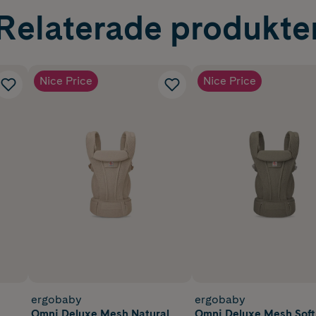
truktion.
Relaterade produkte
nortopeder och AGR-certifierad för en hälsosam rygg.
barnet – från mysig viloplats för nyfödda, till rogivande babysit
Nice Price
Nice Price
ergobaby
ergobaby
Omni Deluxe Mesh Natural
Omni Deluxe Mesh Soft