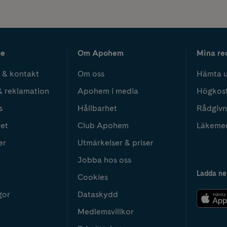
ce
Om Apohem
Mina re
 & kontakt
Om oss
Hämta u
& reklamation
Apohem i media
Högkos
s
Hållbarhet
Rådgivn
het
Club Apohem
Läkeme
er
Utmärkelser & priser
Jobba hos oss
Ladda ne
Cookies
gor
Dataskydd
Medlemsvillkor