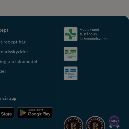
cept
Apotek med
tillstånd av
Läkemedelsverket
t recept här
tnadsskyddet
ing om läkemedel
del
r vår app