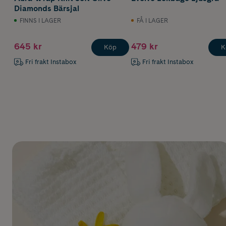
Diamonds Bärsjal
FINNS I LAGER
FÅ I LAGER
645 kr
479 kr
Köp
K
Fri frakt Instabox
Fri frakt Instabox