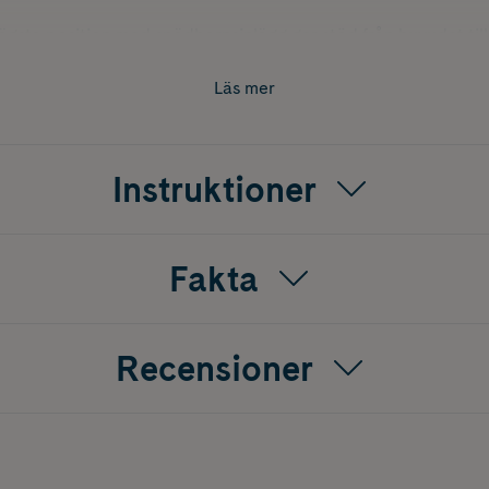
ägsta position med spädbarnsinlägg ger stöd från huvudet till
ittpositionen låter barnet gunga själv.
Läs mer
kg – högsta positionen fungerar som en bekväm stol vid lek.
Instruktioner
ån dag ett, genom hela småbarnsåldern.
cklat i samarbete med barnortopeder, bidrar till att förhind
Fakta
al och meshtyg för komfort och luftgenomströmning.
kel fotpedaljustering och säkerhetslås.
läge för smidig transport och flytt mellan rum.
Recensioner
r – inga kontakter, batterier eller strömbrytare behövs.
ttbart överdrag.
a spännen.