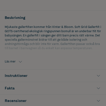
Beskrivning
Mjukaste gallerfilten kommer från Vinter & Bloom. Soft Grid Gallerfilt i
GOTS-certifierad ekologisk ringspunnen bomull är en underbar filt för
babysängen. En gallerfilt i sängen ger ditt barn precis rätt värme. Det
speciella gallermönstret bidrar till att ge både isolering och
andningsförmåga och blir inte för varm. Gallerfilten passar också bra
till barnet i barnvagnen så du enkelt kan anpassa temperaturen.
Genom att välja GOTS-certifierad ekologisk bomull värnar du om
miljön och tar dessutom ett socialt ansvar för människorna i
Läs mer
tillverkningsleden.
• Storlek 100 x 75 cm
Instruktioner
• Idealisk för att reglera sov temperaturen
Fakta
• 100% GOTS-certifierad ekologisk ringspunnen bomull
• Tvättas i 40˚C
Recensioner