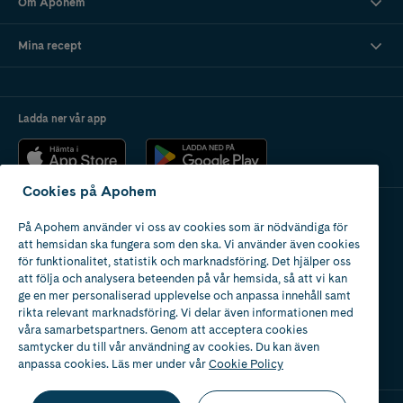
Om Apohem
Mina recept
Ladda ner vår app
Cookies på Apohem
På Apohem använder vi oss av cookies som är nödvändiga för
Apotek med tillstånd
att hemsidan ska fungera som den ska. Vi använder även cookies
av Läkemedelsverket
för funktionalitet, statistik och marknadsföring. Det hjälper oss
att följa och analysera beteenden på vår hemsida, så att vi kan
ge en mer personaliserad upplevelse och anpassa innehåll samt
rikta relevant marknadsföring. Vi delar även informationen med
våra samarbetspartners. Genom att acceptera cookies
samtycker du till vår användning av cookies. Du kan även
2024
anpassa cookies. Läs mer under vår
Cookie Policy