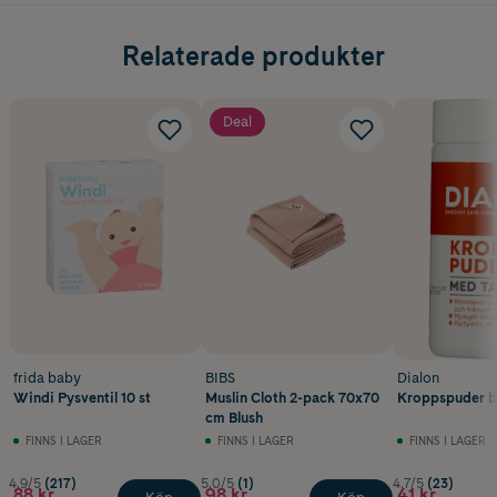
Relaterade produkter
Deal
frida baby
BIBS
Dialon
Windi Pysventil 10 st
Muslin Cloth 2-pack 70x70
Kroppspuder b
cm Blush
FINNS I LAGER
FINNS I LAGER
FINNS I LAGER
4.9/5
(217)
5.0/5
(1)
4.7/5
(23)
88 kr
98 kr
41 kr