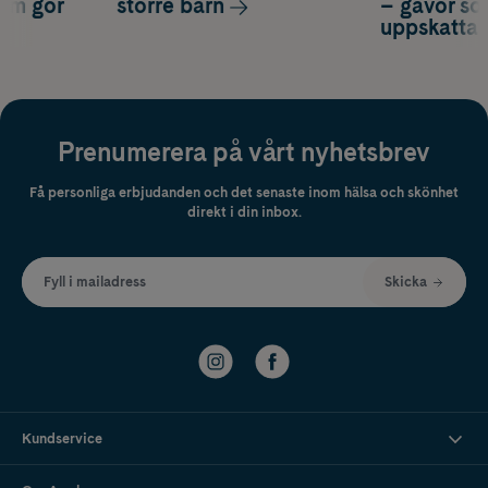
som gör
större barn
– gåvor so
uppskatta
Prenumerera på vårt nyhetsbrev
Få personliga erbjudanden och det senaste inom hälsa och skönhet
direkt i din inbox.
Fyll i mailadress
Skicka
Kundservice