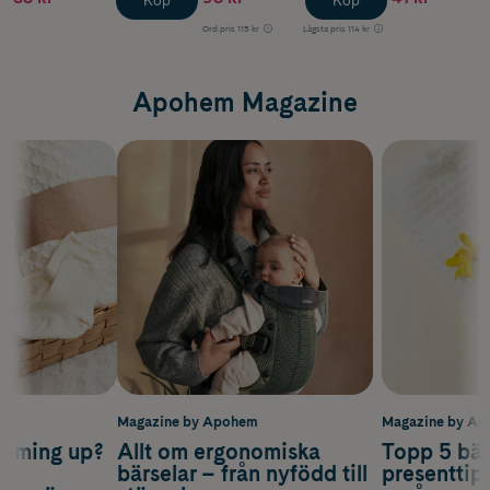
Köp
Köp
Ord.pris
115 kr
Lägsta pris
114 kr
Apohem Magazine
m
Magazine by Apohem
Magazine by A
coming up?
Allt om ergonomiska
Topp 5 bäs
a
bärselar – från nyfödd till
presenttips