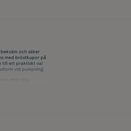
n bekväm och säker
ans med bröstkupor på
ll ett praktiskt val
assform vid pumpning.
pen efter dina
 och en mer effektiv
dsfree bröstpump både