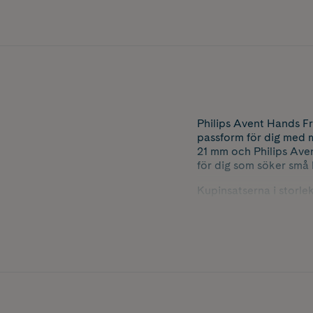
Philips Avent Hands F
passform för dig med 
21 mm och Philips Aven
för dig som söker små 
Kupinsatserna i storl
individuella behov. En
upplevelse i vardagen
hemma och på språng.
Innehåller 2 st