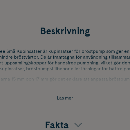
Beskrivning
ree Små Kupinsatser är kupinsatser för bröstpump som ger e
mindre bröstvårtor. De är framtagna för användning tillsamm
t uppsamlingskoppar för handsfree pumpning, vilket gör dem ti
kupinsatser, bröstpumpstillbehör eller lösningar för bättre p
ekarna 15 mm och 17 mm gör det enklare att anpassa bröstpum
 korrekt passform kan bidra till ökad komfort under pumpning
. Perfekta som komplement för dig som vill optimera din han
Läs mer
Fakta