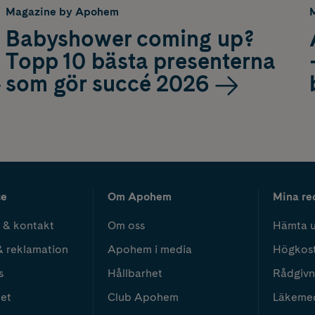
Magazine by Apohem
Babyshower coming up?
Topp 10 bästa presenterna
som gör succé 2026
ce
Om Apohem
Mina re
 & kontakt
Om oss
Hämta u
& reklamation
Apohem i media
Högkos
s
Hållbarhet
Rådgivn
het
Club Apohem
Läkeme