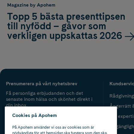
Magazine by Apohem
Topp 5 bästa presenttipsen
till nyfödd – gåvor som
verkligen uppskattas 2026
Prenumerera på vårt nyhetsbrev
Kundservi
Få personliga erbjudanden och det
Rådgivning
senaste inom hälsa och skönhet direkt i
din inbox.
Ångerrätt 
Cookies på Apohem
Vår experti
Fyll i mailadress
Skicka
Tillgänglig
På Apohem använder vi oss av cookies som är
nödvändiga för att hemsidan ska fungera som den ska.