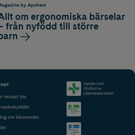
Magazine by Apohem
Allt om ergonomiska bärselar
– från nyfödd till större
barn
cept
Apotek med
tillstånd av
Läkemedelsverket
t recept här
tnadsskyddet
ing om läkemedel
del