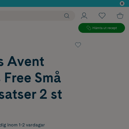
 köp*
Hämta ut recept
s Avent
 Free Små
atser 2 st
dig inom 1-2 vardagar