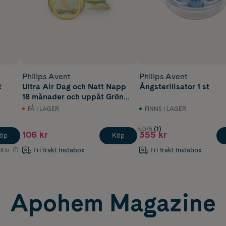
Philips Avent
Philips Avent
t
Ultra Air Dag och Natt Napp
Ångsterilisator 1 st
18 månader och uppåt Grön
Gul Motiv 2 st
FÅ I LAGER
FINNS I LAGER
5.0/5
(1)
106 kr
355 kr
öp
Köp
Fri frakt Instabox
Fri frakt Instabox
8 kr
Apohem Magazine