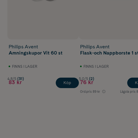
Philips Avent
Philips Avent
Amningskupor Vit 60 st
Flask-och Nappborste 1 s
FINNS I LAGER
FINNS I LAGER
4.8/5
(31)
5.0/5
(2)
83 kr
76 kr
Köp
K
Ord.pris
89 kr
Lägsta pris
8