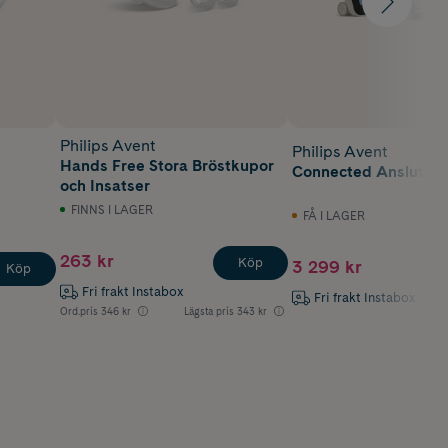
Philips Avent
Philips Avent
Hands Free Stora Bröstkupor
Connected Ansluten
och Insatser
FINNS I LAGER
FÅ I LAGER
263 kr
Köp
3 299 kr
Köp
Fri frakt Instabox
Fri frakt Instabox
Ord.pris
346 kr
Lägsta pris
343 kr