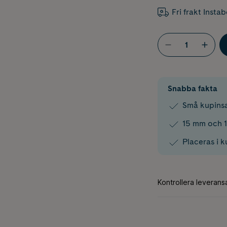
Fri frakt Insta
Snabba fakta
Små kupinsa
15 mm och 1
Placeras i k