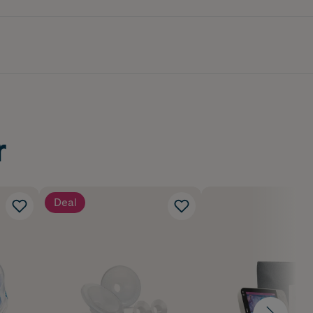
r
Deal