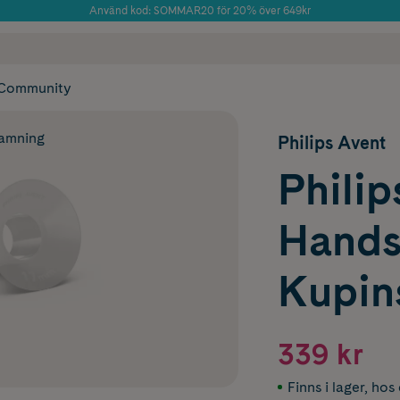
Använd kod: SOMMAR20 för 20% över 649kr
Årets Butik 2025 inom Skönhet
 frakt
✓ Rådgivning från farmaceuter & hudterapeuter
✓ Poäng på alla
Community
 amning
Philips Avent
Philip
Hands
Kupins
339 kr
Finns i lager
,
hos 