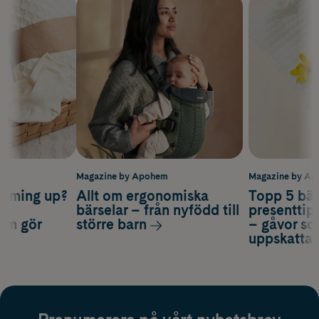
m
Magazine by Apohem
Magazine by A
coming up?
Allt om ergonomiska
Topp 5 bäs
a
bärselar – från nyfödd till
presenttips
som gör
större barn
– gåvor so
uppskatta