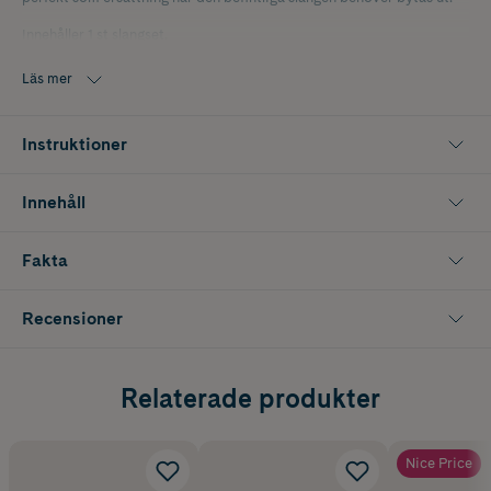
Innehåller 1 st slangset.
Detta är en medicinteknisk produkt. Läs alltid bipacksedel eller
Läs mer
bruksanvisning före användning.
Instruktioner
Innehåll
Fakta
Recensioner
Relaterade produkter
Nice Price