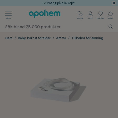
✓ Poäng på alla köp*
✓ Rådgivning från farmaceuter & hudterapeuter
Använd kod: SOMMAR20 för 20% över 649kr
Årets Butik 2025 inom Skönhet
✓ Fri frakt
Meny
Recept
Profil
Favoriter
Kassa
Hem
Baby, barn & förälder
Amma
Tillbehör för amning