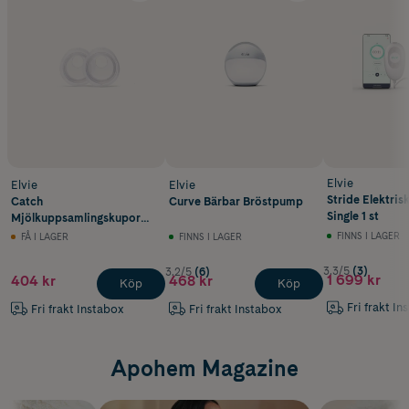
Elvie
Elvie
Elvie
Stride Elektri
Catch
Curve Bärbar Bröstpump
Single 1 st
Mjölkuppsamlingskupor
2 st
FINNS I LAGER
FÅ I LAGER
FINNS I LAGER
3.3/5
(3)
3.2/5
(6)
1 699 kr
404 kr
468 kr
Köp
Köp
Fri frakt In
Fri frakt Instabox
Fri frakt Instabox
Apohem Magazine