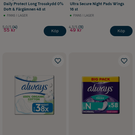
Daily Protect Long Trosskydd 0%
Ultra Secure Night Pads Wings
Doft & Färgämnen 48 st
16 st
FINNS I LAGER
FINNS I LAGER
5.0/5
(4)
4.3/5
(3)
55 kr
49 kr
Köp
Köp