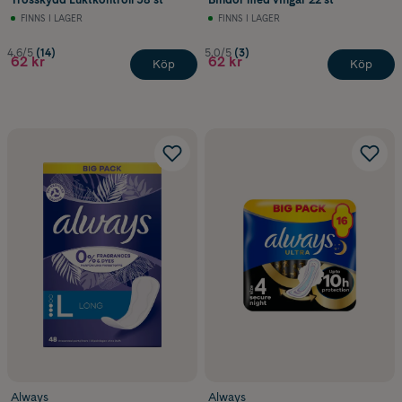
FINNS I LAGER
FINNS I LAGER
4.6/5
(14)
5.0/5
(3)
62 kr
62 kr
Köp
Köp
Always
Always