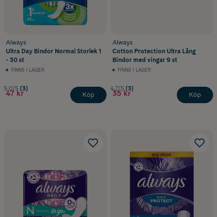
Always
Always
Ultra Day Bindor Normal Storlek 1
Cotton Protection Ultra Lång
- 30 st
Bindor med vingar 9 st
FINNS I LAGER
FINNS I LAGER
5.0/5
(3)
4.7/5
(3)
47 kr
35 kr
Köp
Köp