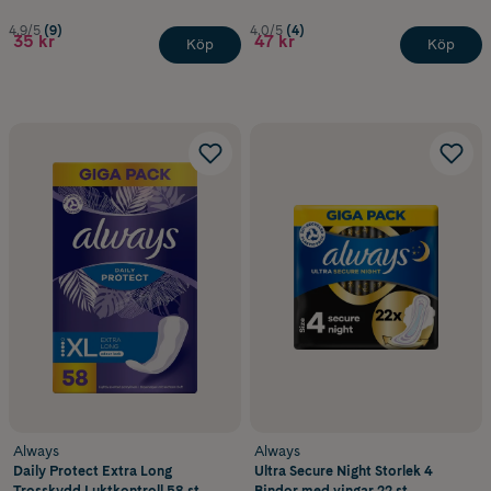
4.9/5
(9)
4.0/5
(4)
35 kr
47 kr
Köp
Köp
Always
Always
Daily Protect Extra Long
Ultra Secure Night Storlek 4
Trosskydd Luktkontroll 58 st
Bindor med vingar 22 st