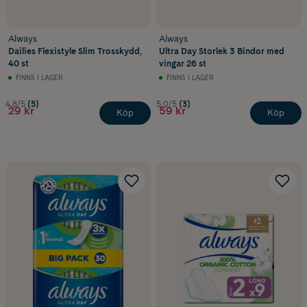
Always
Always
Dailies Flexistyle Slim Trosskydd,
Ultra Day Storlek 3 Bindor med
40 st
vingar 26 st
FINNS I LAGER
FINNS I LAGER
4.8/5
(5)
5.0/5
(3)
29 kr
59 kr
Köp
Köp