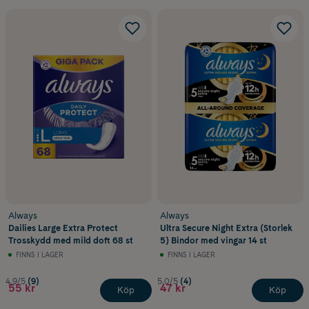
Always
Always
Dailies Large Extra Protect
Ultra Secure Night Extra (Storlek
Trosskydd med mild doft 68 st
5) Bindor med vingar 14 st
FINNS I LAGER
FINNS I LAGER
4.9/5
(9)
5.0/5
(4)
55 kr
47 kr
Köp
Köp