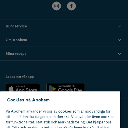
Kundservice
Om Apohem
Mina recept
Ladda ner vår app
Cookies på Apohem
På Apohem använder vi oss av cookies som är nödvändiga för
Apotek med tillstånd
att hemsidan ska fungera som den ska. Vi använder även cookies
av Läkemedelsverket
för funktionalitet, statistik och marknadsföring. Det hjälper oss
att följa och analysera beteenden på vår hemsida, så att vi kan