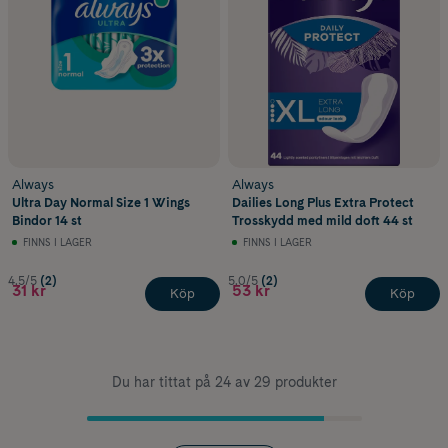
Always
Always
Ultra Day Normal Size 1 Wings
Dailies Long Plus Extra Protect
Bindor 14 st
Trosskydd med mild doft 44 st
FINNS I LAGER
FINNS I LAGER
4.5/5
(2)
5.0/5
(2)
31 kr
53 kr
Köp
Köp
Du har tittat på 24 av 29 produkter