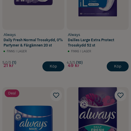
Always
Always
Daily Fresh Normal Trosskydd, 0%
Dailies Large Extra Protect
Parfymer & Färgämnen 20 st
Trosskydd 52 st
FINNS I LAGER
FINNS I LAGER
5.0/5
(1)
4.5/5
(10)
21 kr
49 kr
Köp
Köp
Deal