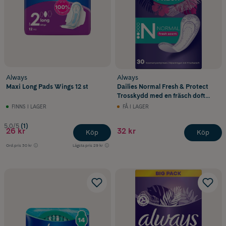
Always
Always
Maxi Long Pads Wings 12 st
Dailies Normal Fresh & Protect
Trosskydd med en fräsch doft
30 st
FINNS I LAGER
FÅ I LAGER
5.0/5
(1)
26 kr
32 kr
Köp
Köp
Ord.pris
30 kr
Lägsta pris
29 kr