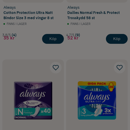
Always
Always
Cotton Protection Ultra Natt
Dailies Normal Fresh & Protect
Bindor Size 3 med vingar 8 st
Trosskydd 58 st
FINNS I LAGER
FINNS I LAGER
3.8/5
(4)
4.7/5
(9)
35 kr
52 kr
Köp
Köp