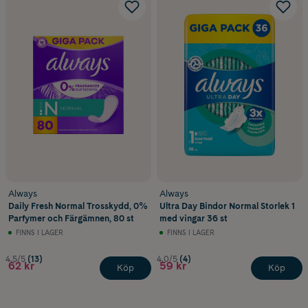
Always
Always
Daily Fresh Normal Trosskydd, 0%
Ultra Day Bindor Normal Storlek 1
Parfymer och Färgämnen, 80 st
med vingar 36 st
FINNS I LAGER
FINNS I LAGER
4.5/5
(13)
4.0/5
(4)
62 kr
59 kr
Köp
Köp