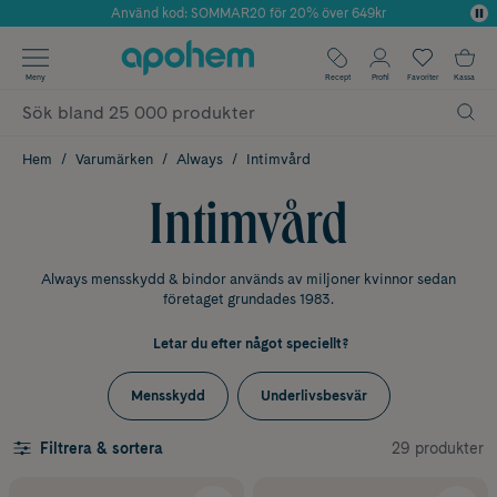
Använd kod: SOMMAR20 för 20% över 649kr
Årets Butik 2025 inom Skönhet
✓ Fri frakt
Meny
Recept
Profil
Favoriter
Kassa
✓ Rådgivning från farmaceuter & hudterapeuter
✓ Poäng på alla köp*
Hem
Varumärken
Always
Intimvård
Intimvård
Always mensskydd & bindor används av miljoner kvinnor sedan
företaget grundades 1983.
Letar du efter något speciellt?
Mensskydd
Underlivsbesvär
29 produkter
Filtrera & sortera