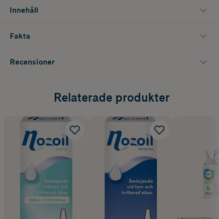
ta Nozoil Eukalyptus cirka 10 minuter efter behandlingen. för att
Innehåll
lindra de eventuella besvären.
Nozoil innehåller inga konserveringsmedel och skadar inte
Fakta
flimmerhåren i näsan.
Recensioner
Relaterade produkter