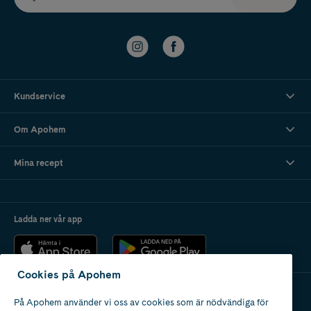
Kundservice
Om Apohem
Mina recept
Ladda ner vår app
Cookies på Apohem
På Apohem använder vi oss av cookies som är nödvändiga för
Apotek med tillstånd