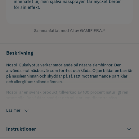
innehållet ur, men själva nässprayen får mycket beröm
för sin effekt.
Sammanfattat med AI av GAMIFIERA.®
Beskrivning
Nozoil Eukalyptus verkar smörjande på näsans slemhinnor. Den
används mot näsbesvär som torrhet och klåda. Oljan bildar en barriär
på nässlemhinnan och skyddar på så sätt mot främmande partiklar
och allergiframkallande ämnen.
Nozoil är en svensk produkt, tillverkad av 100 procent naturligt ren
sesamolja. Den fuktar, smörjer och mjukar upp din torra näsa.
Sesamolja är en vegetabilisk olja som innehåller vitamin E, en
antioxidant som skyddar cellväggarna från att skadas av fria
Läs mer
radikaler.
Nozoil kan även användas för att skydda mot biverkningar i samband
Instruktioner
med kortisonsprayer som till exempel irritation, brännande känsla
och näsblod. Om du behandlar din allergi med kortisonspray, kan du