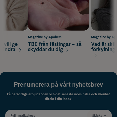
m
Magazine by Apohem
Magazine by A
 vill ge
TBE från fästingar – så
Vad är ski
 lindra
skyddar du dig
förkylning
Prenumerera på vårt nyhetsbrev
Få personliga erbjudanden och det senaste inom hälsa och skönhet
direkt i din inbox.
Fyll i mailadress
Skicka