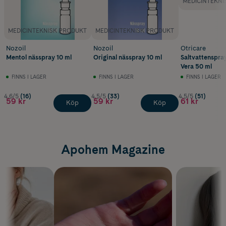
MEDICINTEKNI
MEDICINTEKNISK PRODUKT
MEDICINTEKNISK PRODUKT
Nozoil
Nozoil
Otricare
Mentol nässpray 10 ml
Original nässpray 10 ml
Saltvattenspra
Vera 50 ml
FINNS I LAGER
FINNS I LAGER
FINNS I LAGER
4.6/5
(16)
4.5/5
(33)
4.5/5
(51)
59 kr
59 kr
61 kr
Köp
Köp
Apohem Magazine