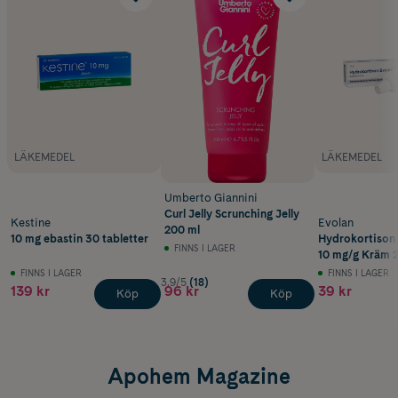
LÄKEMEDEL
LÄKEMEDEL
Umberto Giannini
Curl Jelly Scrunching Jelly
Kestine
Evolan
200 ml
10 mg ebastin 30 tabletter
Hydrokortison
FINNS I LAGER
10 mg/g Kräm 2
FINNS I LAGER
FINNS I LAGER
3.9/5
(18)
139 kr
96 kr
39 kr
Köp
Köp
Apohem Magazine