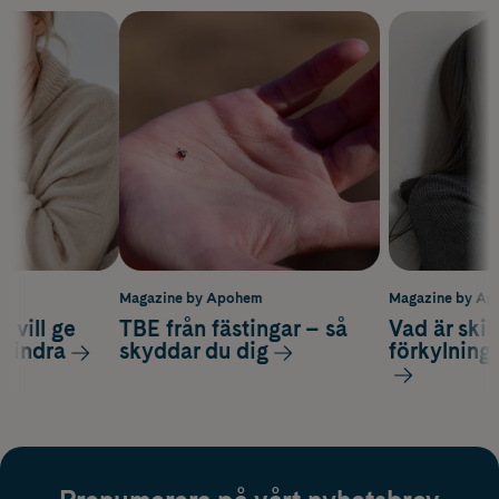
m
Magazine by Apohem
Magazine by A
 vill ge
TBE från fästingar – så
Vad är ski
 lindra
skyddar du dig
förkylning