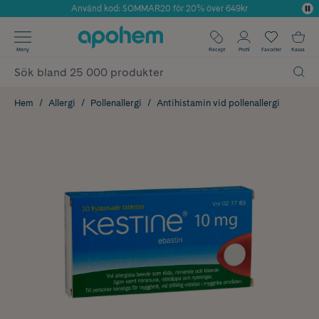
Använd kod: SOMMAR20 för 20% över 649kr
Årets Butik 2025 inom Skönhet
✓ Fri frakt
Meny
Recept
Profil
Favoriter
Kassa
✓ Rådgivning från farmaceuter & hudterapeuter
✓ Poäng på alla köp*
Hem
Allergi
Pollenallergi
Antihistamin vid pollenallergi