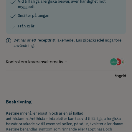
Vid tillfälliga allergiska besvär, även känslighet mot
myggbett
Smälter på tungan
Från 12 år
Det här är ett receptfritt läkemedel. Läs
Bipacksedel
noga före
användning.
Beskrivning
Kestine innehåller ebastin och är en så kallad
antihistamin. Antihistamintabletter kan tas vid tillfälliga, allergiska
besvär orsakade av till exempel pollen, pälsdjur, kvalster eller damm.
Kestine behandlar symtom som rinnande eller täppt näsa och