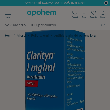
Använd kod: SOMMAR20 för 20% över 649kr
Årets Butik 2025 inom Skönhet
✓ Fri frakt
Meny
Recept
Profil
Favoriter
Kassa
✓ Rådgivning från farmaceuter & hudterapeuter
✓ Poäng på alla köp*
Hem
Allergi
Pollenallergi
Antihistamin vid pollenallergi