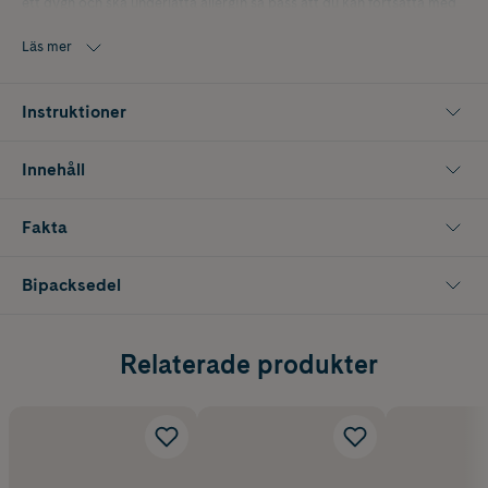
ett dygn och ska underlätta allergin så pass att du kan fortsätta med
dina vanliga aktiviteter samt få ordentligt med sömn.
Läs mer
Clarityn sirap har en bärig smak och kan tas utan vatten eller vätska.
Produkten innehåller socker.
Instruktioner
Innehåll
Fakta
Bipacksedel
Relaterade produkter