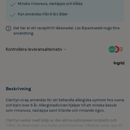
Minska rinnsnuva, nästäppa och klåda
Kan användas från 6 års ålder
Det här är ett receptfritt läkemedel. Läs
Bipacksedel
noga före
användning.
Beskrivning
Clarityn sirap användas för att behandla allergiska symtom hos vuxna
och barn över 6 år. Allergimedicinen hjälper till att minska besvär
som rinnsnuva, nästäppa samt kilande och rinnande ögon.
Clarityn verkar med hjälp av den aktiva substansen loratadin och
tillhör de läkemedel som kallas antihistaminer. Effekten varar upp till