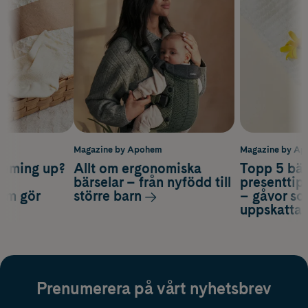
m
Magazine by Apohem
Magazine by A
coming up?
Allt om ergonomiska
Topp 5 bäs
a
bärselar – från nyfödd till
presenttips
som gör
större barn
– gåvor so
uppskatta
Prenumerera på vårt nyhetsbrev