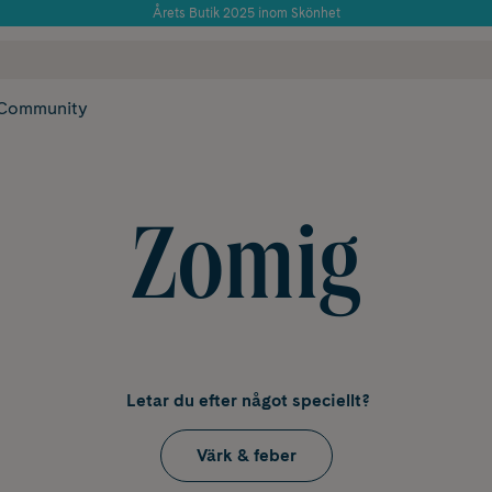
Använd kod: SOMMAR20 för 20% över 649kr
 frakt
✓ Rådgivning från farmaceuter & hudterapeuter
✓ Poäng på alla
Community
Zomig
Letar du efter något speciellt?
Värk & feber