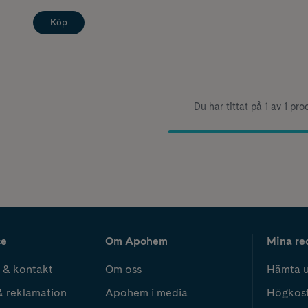
Köp
Du har tittat på 1 av 1 pro
ce
Om Apohem
Mina re
 & kontakt
Om oss
Hämta u
& reklamation
Apohem i media
Högkos