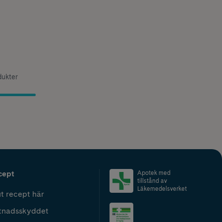
dukter
cept
Apotek med
tillstånd av
Läkemedelsverket
t recept här
tnadsskyddet