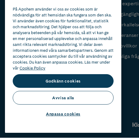
Vår experti
Fyll i mailadress
Skicka
På Apohem använder vi oss av cookies som är
Tillgänglig
nödvändiga för att hemsidan ska fungera som den ska.
Vi använder även cookies för funktionalitet, statistik
Återkallels
och marknadsföring. Det hjälper oss att följa och
analysera beteenden på vår hemsida, så att vi kan ge
Leveranser
en mer personaliserad upplevelse och anpassa innehåll
samt rikta relevant marknadsföring. Vi delar även
Köpvillkor
informationen med våra samarbetspartners. Genom att
Vanliga frå
acceptera cookies samtycker du till vår användning av
cookies. Du kan även anpassa cookies. Läs mer under
vår
Cookie Policy
Godkänn cookies
Avvisa alla
Anpassa cookies