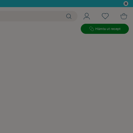
 köp*
Hämta ut recept