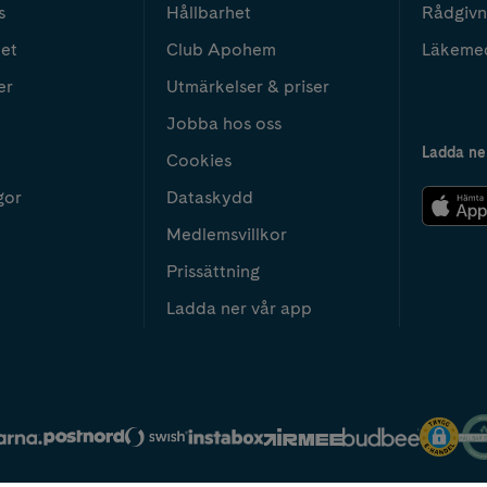
s
Hållbarhet
Rådgivn
het
Club Apohem
Läkeme
er
Utmärkelser & priser
Jobba hos oss
Ladda ne
Cookies
gor
Dataskydd
Medlemsvillkor
Prissättning
Ladda ner vår app