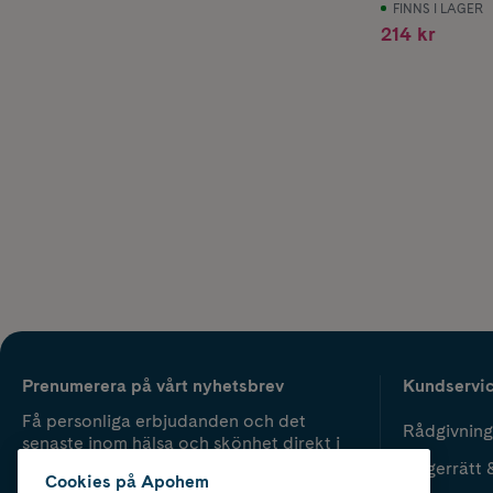
FINNS I LAGER
214 kr
Prenumerera på vårt nyhetsbrev
Kundservi
Få personliga erbjudanden och det
Rådgivning
senaste inom hälsa och skönhet direkt i
din inbox.
Ångerrätt 
Cookies på Apohem