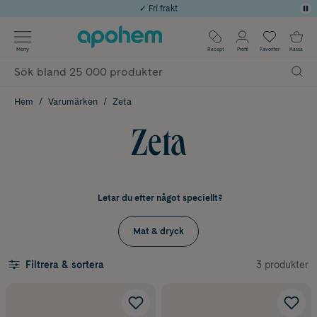
✓ Fri frakt
Använd kod: SOMMAR20 för 20% över 649kr
Årets Butik 2025 inom Skönhet
Meny
Recept
Profil
Favoriter
Kassa
✓ Rådgivning från farmaceuter & hudterapeuter
✓ Poäng på alla köp*
Hem
Varumärken
Zeta
Zeta
Letar du efter något speciellt?
Mat & dryck
3 produkter
Filtrera & sortera