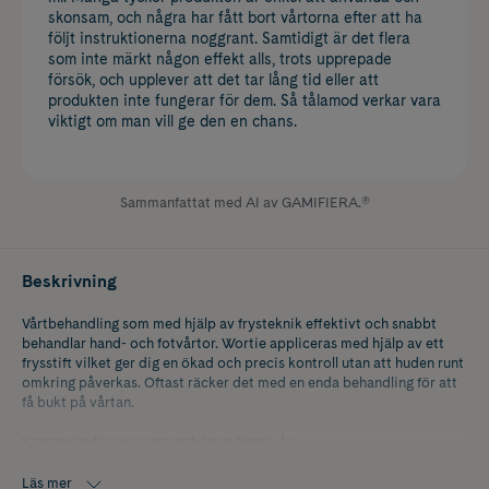
skonsam, och några har fått bort vårtorna efter att ha
följt instruktionerna noggrant. Samtidigt är det flera
som inte märkt någon effekt alls, trots upprepade
försök, och upplever att det tar lång tid eller att
produkten inte fungerar för dem. Så tålamod verkar vara
viktigt om man vill ge den en chans.
Sammanfattat med AI av GAMIFIERA.®
Beskrivning
Vårtbehandling som med hjälp av frysteknik effektivt och snabbt
behandlar hand- och fotvårtor. Wortie appliceras med hjälp av ett
frysstift vilket ger dig en ökad och precis kontroll utan att huden runt
omkring påverkas. Oftast räcker det med en enda behandling för att
få bukt på vårtan.
Kan användas av vuxna och barn över 4 år.
Läs mer