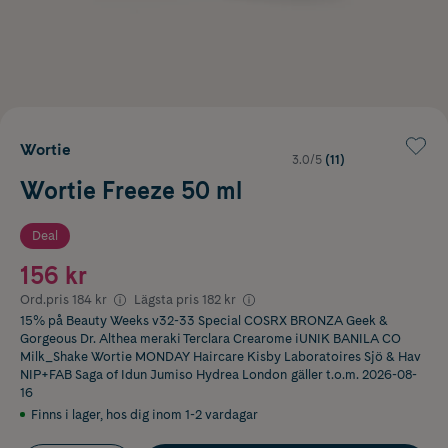
Wortie
3.0/5
(11)
Wortie Freeze 50 ml
Deal
156 kr
Ord.pris
184 kr
Lägsta pris
182 kr
15% på Beauty Weeks v32-33 Special COSRX BRONZA Geek &
Gorgeous Dr. Althea meraki Terclara Crearome iUNIK BANILA CO
Milk_Shake Wortie MONDAY Haircare Kisby Laboratoires Sjö & Hav
NIP+FAB Saga of Idun Jumiso Hydrea London
gäller t.o.m. 2026-08-
16
Finns i lager
,
hos dig inom 1-2 vardagar