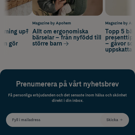
m
Magazine by Apohem
Magazine by A
coming up?
Allt om ergonomiska
Topp 5 bäs
a
bärselar – från nyfödd till
presenttips
som gör
större barn
– gåvor so
uppskatta
Prenumerera på vårt nyhetsbrev
Få personliga erbjudanden och det senaste inom hälsa och skönhet
direkt i din inbox.
Fyll i mailadress
Skicka