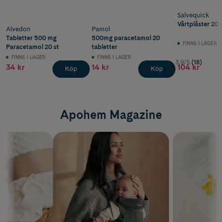
Salvequick
Vårtplåster 20 
Alvedon
Pamol
Tabletter 500 mg
500mg paracetamol 20
FINNS I LAGER
Paracetamol 20 st
tabletter
FINNS I LAGER
FINNS I LAGER
3.9/5
(18)
34 kr
14 kr
104 kr
Köp
Köp
Apohem Magazine