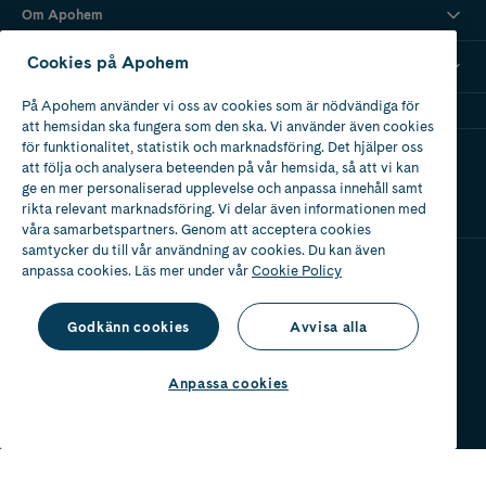
Om Apohem
Cookies på Apohem
Mina recept
På Apohem använder vi oss av cookies som är nödvändiga för
att hemsidan ska fungera som den ska. Vi använder även cookies
för funktionalitet, statistik och marknadsföring. Det hjälper oss
Ladda ner vår app
att följa och analysera beteenden på vår hemsida, så att vi kan
ge en mer personaliserad upplevelse och anpassa innehåll samt
rikta relevant marknadsföring. Vi delar även informationen med
våra samarbetspartners. Genom att acceptera cookies
samtycker du till vår användning av cookies. Du kan även
anpassa cookies. Läs mer under vår
Cookie Policy
Apotek med tillstånd
av Läkemedelsverket
Godkänn cookies
Avvisa alla
Anpassa cookies
2024