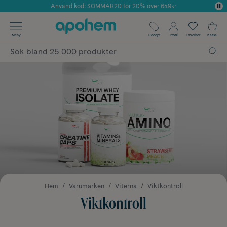
Använd kod: SOMMAR20 för 20% över 649kr
Årets Butik 2025 inom Skönhet
✓ Fri frakt
Meny
Recept
Profil
Favoriter
Kassa
✓ Rådgivning från farmaceuter & hudterapeuter
✓ Poäng på alla köp*
Hem
Varumärken
Viterna
Viktkontroll
Viktkontroll