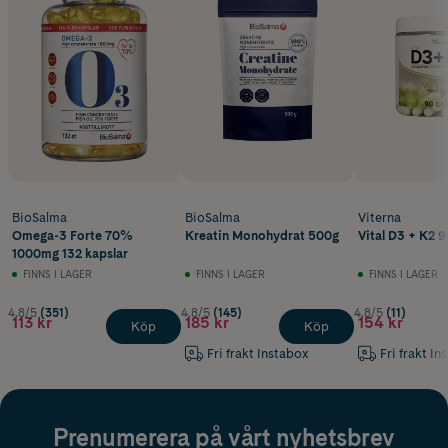
BioSalma
BioSalma
Viterna
Omega-3 Forte 70%
Kreatin Monohydrat 500g
Vital D3 + K2 9
1000mg 132 kapslar
FINNS I LAGER
FINNS I LAGER
FINNS I LAGER
4.8/5
(351)
4.8/5
(145)
4.8/5
(11)
113 kr
185 kr
154 kr
Köp
Köp
Fri frakt Instabox
Fri frakt In
Prenumerera på vårt nyhetsbrev