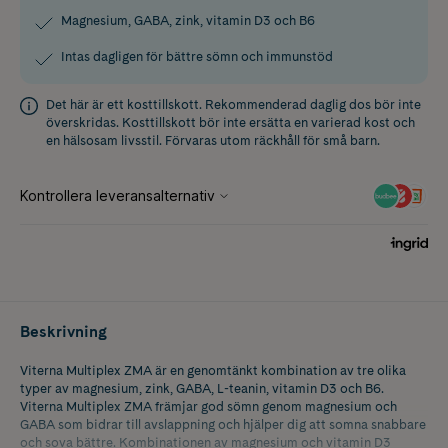
Magnesium, GABA, zink, vitamin D3 och B6
Intas dagligen för bättre sömn och immunstöd
Det här är ett kosttillskott. Rekommenderad daglig dos bör inte
överskridas. Kosttillskott bör inte ersätta en varierad kost och
en hälsosam livsstil. Förvaras utom räckhåll för små barn.
Beskrivning
Viterna Multiplex ZMA är en genomtänkt kombination av tre olika
typer av magnesium, zink, GABA, L-teanin, vitamin D3 och B6.
Viterna Multiplex ZMA främjar god sömn genom magnesium och
GABA som bidrar till avslappning och hjälper dig att somna snabbare
och sova bättre. Kombinationen av magnesium och vitamin D3