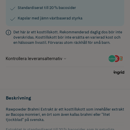
Standardiserat till 20 % bacosider
Kapslar med jämn växtbaserad styrka
Det här är ett kosttillskott. Rekommenderad daglig dos bör inte
överskridas. Kosttillskott bör inte ersätta en varierad kost och
en hälsosam livsstil. Förvaras utom räckhåll för små barn.
Beskrivning
Rawpowder Brahmi Extrakt är ett kosttillskott som innehåller extrakt
av Bacopa monnieri, en ört som även kallas brahmi eller "litet
tjockblad" på svenska.
Extraktet är standardiserat till 20 % bacosider, som är naturliga