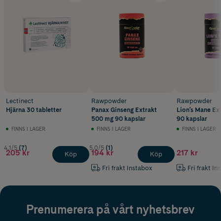
Lectinect
Rawpowder
Rawpowder
Hjärna 30 tabletter
Panax Ginseng Extrakt
Lion's Mane Ex
500 mg 90 kapslar
90 kapslar
FINNS I LAGER
FINNS I LAGER
FINNS I LAGER
4.1/5
(7)
5.0/5
(1)
205 kr
194 kr
217 kr
Köp
Köp
Fri frakt Instabox
Fri frakt In
Prenumerera på vårt nyhetsbrev