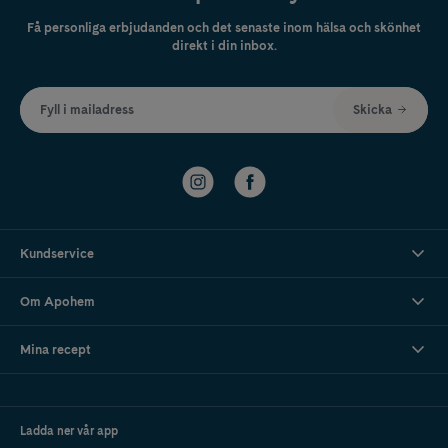
Få personliga erbjudanden och det senaste inom hälsa och skönhet
direkt i din inbox.
Fyll i mailadress
Skicka
Kundservice
Om Apohem
Mina recept
Ladda ner vår app