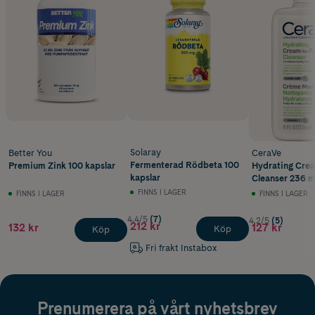
Solaray
Better You
CeraVe
Fermenterad Rödbeta 100
Premium Zink 100 kapslar
Hydrating Cre
kapslar
Cleanser 236 m
FINNS I LAGER
FINNS I LAGER
FINNS I LAGER
4.4/5
(7)
4.2/5
(5)
212 kr
132 kr
127 kr
Köp
Köp
Fri frakt Instabox
Prenumerera på vårt nyhetsbrev