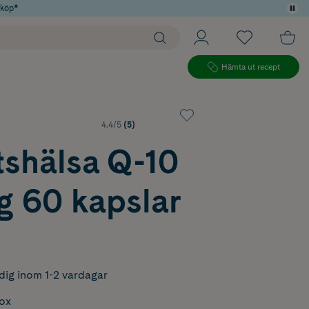
 köp*
Hämta ut recept
4.4/5
(5)
tshälsa Q-10
g 60 kapslar
dig inom 1-2 vardagar
box