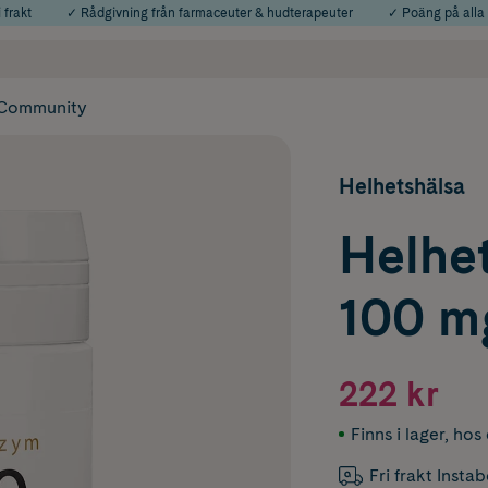
 frakt
✓ Rådgivning från farmaceuter & hudterapeuter
✓ Poäng på alla
Använd kod: SOMMAR20 för 20% över 649kr
Årets Butik 2025 inom Skönhet
Community
Helhetshälsa
Helhe
100 m
222 kr
Finns i lager
,
hos 
Fri frakt Insta