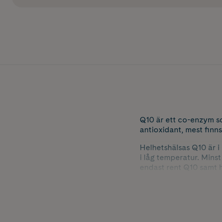
Q10 är ett co-enzym s
antioxidant, mest finns 
Helhetshälsas Q10 är i
i låg temperatur. Mins
endast rent Q10 samt hö
Svensktillverkat. Veganc
Studie: Minskad mängd
Tillskott av Q10 ger mi