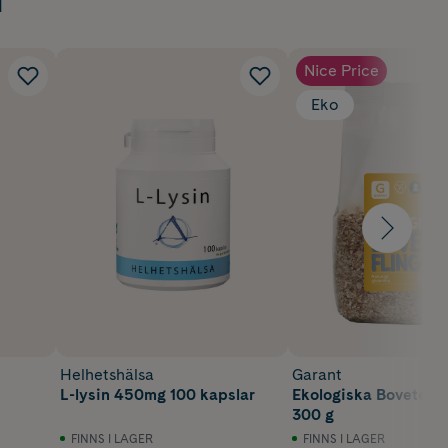
Nice Price
Eko
Helhetshälsa
Garant
L-lysin 450mg 100 kapslar
Ekologiska Bovetefli
300 g
FINNS I LAGER
FINNS I LAGER