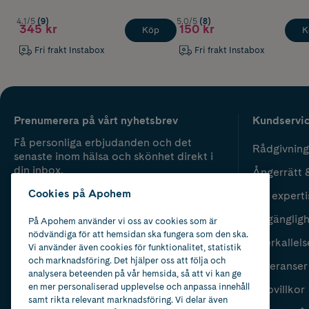
4.1/5
(9)
5.0/5
(8)
345 kr
150 kr
Köp
K
Fri frakt Instabox
Fri frakt Instabox
Prenumerera på vårt nyhetsbrev
Kundservi
Få personliga erbjudanden och det
Rådgivning
senaste inom hälsa och skönhet direkt i
din inbox.
Ångerrätt 
Cookies på Apohem
Vår experti
Fyll i mailadress
Skicka
Tillgänglig
På Apohem använder vi oss av cookies som är
nödvändiga för att hemsidan ska fungera som den ska.
Återkallels
Vi använder även cookies för funktionalitet, statistik
och marknadsföring. Det hjälper oss att följa och
Leveranser
analysera beteenden på vår hemsida, så att vi kan ge
en mer personaliserad upplevelse och anpassa innehåll
Köpvillkor
samt rikta relevant marknadsföring. Vi delar även