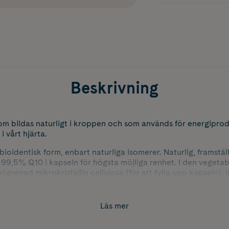
Beskrivning
om bildas naturligt i kroppen och som används för energipr
i vårt hjärta.
 bioidentisk form, enbart naturliga isomerer. Naturlig, framst
t 99,5% Q10 i kapseln för högsta möjliga renhet. I den vegetab
grenad mikrokristallin cellulosa (för att fylla upp kapseln), in
ertifierad. Utan fett för att undvika tillsatser, ta istället Q-10 
Läs mer
 rynkor och fastare hud
nskade rynkor, fastare och mjukare hud samt bidrar till att hu