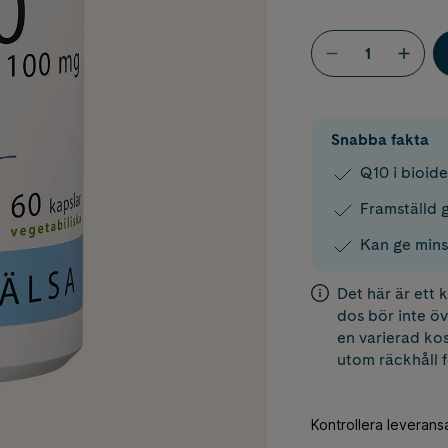
Snabba fakta
Q10 i bioide
Framställd 
Kan ge mins
Det här är ett
dos bör inte öv
en varierad kos
utom räckhåll 