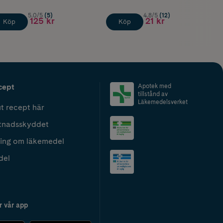
5.0/5
(5)
4.8/5
(12)
125 kr
21 kr
Köp
Köp
cept
Apotek med
tillstånd av
Läkemedelsverket
t recept här
tnadsskyddet
ing om läkemedel
del
r vår app