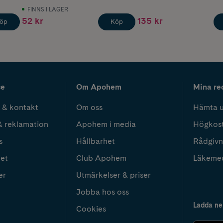
FINNS I LAGER
52 kr
135 kr
öp
Köp
ce
Om Apohem
Mina re
 & kontakt
Om oss
Hämta u
& reklamation
Apohem i media
Högkos
s
Hållbarhet
Rådgivn
het
Club Apohem
Läkeme
er
Utmärkelser & priser
Jobba hos oss
Ladda ne
Cookies