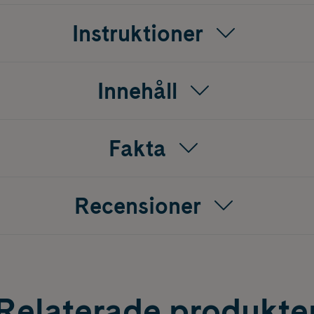
den annars minskar till följd av kyla och torr luft). Effekten g
 vid ett dagligt intag av 50-150 mg Q 10. Den högre dosen är 
Instruktioner
g ger synbart resultat.
Innehåll
Fakta
Recensioner
Relaterade produkte