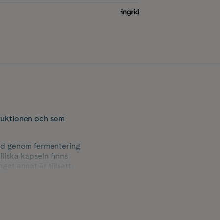
oduktionen och som
älld genom fermentering
iliska kapseln finns
get annat är tillsatt.
till måltid.
dens viskoelasticitet