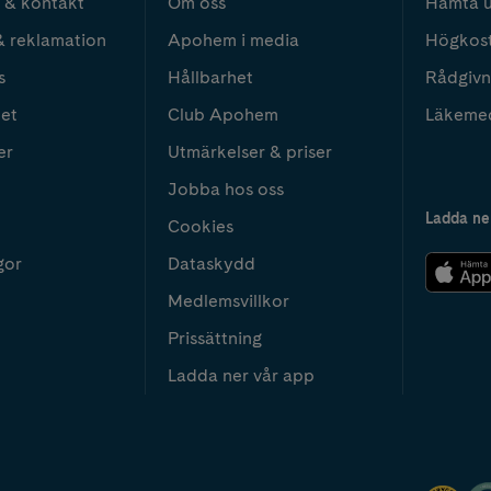
 & kontakt
Om oss
Hämta u
& reklamation
Apohem i media
Högkos
s
Hållbarhet
Rådgivn
het
Club Apohem
Läkeme
er
Utmärkelser & priser
Jobba hos oss
Ladda ne
Cookies
gor
Dataskydd
Medlemsvillkor
Prissättning
Ladda ner vår app