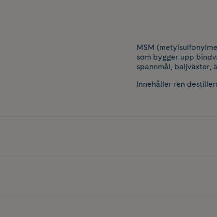
MSM (metylsulfonylmet
som bygger upp bindväv
spannmål, baljväxter, ä
Innehåller ren destil