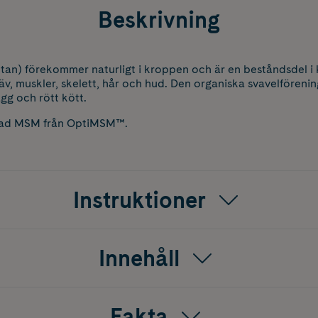
Beskrivning
an) förekommer naturligt i kroppen och är en beståndsdel i 
, muskler, skelett, hår och hud. Den organiska svavelförenin
gg och rött kött.
lerad MSM från OptiMSM™.
Instruktioner
Innehåll
Fakta