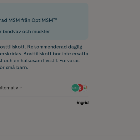
lerad MSM från OptiMSM™
r bindväv och muskler
 kosttillskott. Rekommenderad daglig
erskridas. Kosttillskott bör inte ersätta
t och en hälsosam livsstil. Förvaras
för små barn.