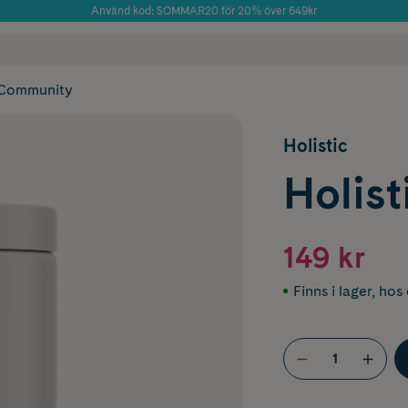
Använd kod: SOMMAR20 för 20% över 649kr
Årets Butik 2025 inom Skönhet
 frakt
✓ Rådgivning från farmaceuter & hudterapeuter
✓ Poäng på alla
Community
Holistic
Holis
149 kr
Finns i lager
,
hos 