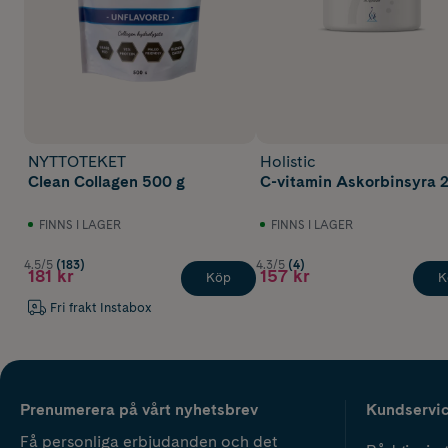
NYTTOTEKET
Holistic
Clean Collagen 500 g
C-vitamin Askorbinsyra 
FINNS I LAGER
FINNS I LAGER
4.5/5
(183)
4.3/5
(4)
181 kr
157 kr
Köp
K
Fri frakt Instabox
Prenumerera på vårt nyhetsbrev
Kundservi
Få personliga erbjudanden och det