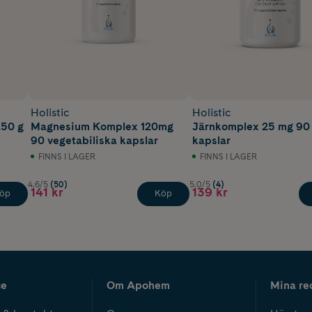
Holistic
Holistic
250 g
Magnesium Komplex 120mg
Järnkomplex 25 mg 90
90 vegetabiliska kapslar
kapslar
FINNS I LAGER
FINNS I LAGER
4.6/5
(50)
5.0/5
(4)
141 kr
139 kr
öp
Köp
ce
Om Apohem
Mina re