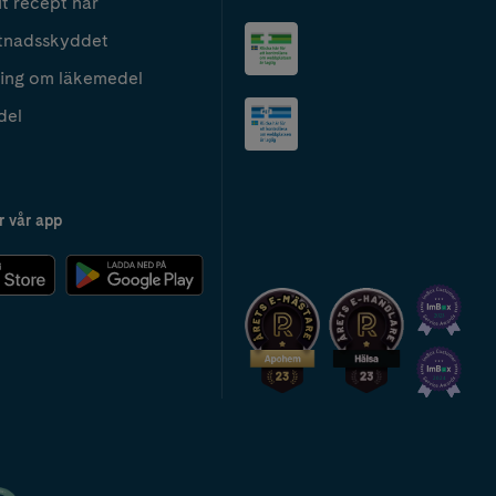
t recept här
tnadsskyddet
ing om läkemedel
del
r vår app
2024