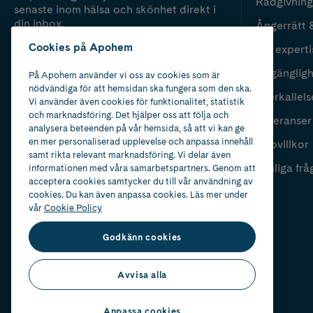
Rådgivning
senaste inom hälsa och skönhet direkt i
din inbox.
Ångerrätt 
Cookies på Apohem
Vår experti
Fyll i mailadress
Skicka
Tillgänglig
På Apohem använder vi oss av cookies som är
nödvändiga för att hemsidan ska fungera som den ska.
Återkallels
Vi använder även cookies för funktionalitet, statistik
och marknadsföring. Det hjälper oss att följa och
Leveranser
analysera beteenden på vår hemsida, så att vi kan ge
en mer personaliserad upplevelse och anpassa innehåll
Köpvillkor
samt rikta relevant marknadsföring. Vi delar även
Vanliga frå
informationen med våra samarbetspartners. Genom att
acceptera cookies samtycker du till vår användning av
cookies. Du kan även anpassa cookies. Läs mer under
vår
Cookie Policy
Godkänn cookies
Avvisa alla
Anpassa cookies