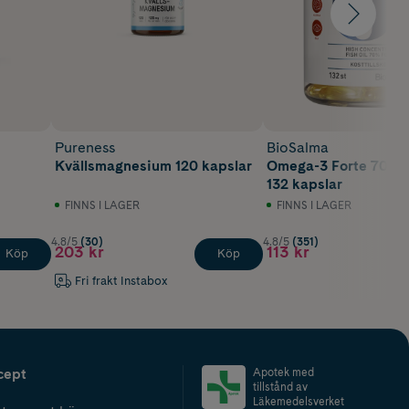
Pureness
BioSalma
Kvällsmagnesium 120 kapslar
Omega-3 Forte 70%
132 kapslar
FINNS I LAGER
FINNS I LAGER
4.8/5
(30)
4.8/5
(351)
203 kr
113 kr
Köp
Köp
Fri frakt Instabox
cept
Apotek med
tillstånd av
Läkemedelsverket