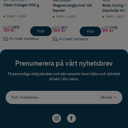
Närokällan
ACO
Clean Collagen 500 g
Magnesiumglycinat 120
Body Caring Sh
kapslar
Duscholja 400 
FINNS I LAGER
FINNS I LAGER
FINNS I LAGER
4.5/5
(183)
4.8/5
(97)
4.7/5
(119)
181 kr
165 kr
95 kr
Köp
Köp
Fri frakt Instabox
Fri frakt Instabox
Prenumerera på vårt nyhetsbrev
Få personliga erbjudanden och det senaste inom hälsa och skönhet
direkt i din inbox.
Fyll i mailadress
Skicka