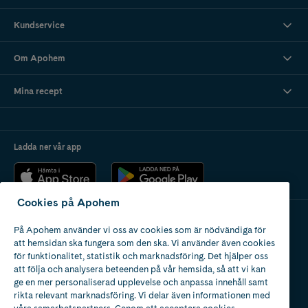
Kundservice
Om Apohem
Mina recept
Ladda ner vår app
Cookies på Apohem
På Apohem använder vi oss av cookies som är nödvändiga för
Apotek med tillstånd
att hemsidan ska fungera som den ska. Vi använder även cookies
av Läkemedelsverket
för funktionalitet, statistik och marknadsföring. Det hjälper oss
att följa och analysera beteenden på vår hemsida, så att vi kan
ge en mer personaliserad upplevelse och anpassa innehåll samt
rikta relevant marknadsföring. Vi delar även informationen med
våra samarbetspartners. Genom att acceptera cookies