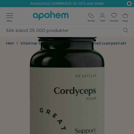
Använd kod: SOMMAR20 för 20% över 649kr
Årets Butik 2025 inom Skönhet
✓ Fri frakt
Meny
Recept
Profil
Favoriter
Kassa
✓ Rådgivning från farmaceuter & hudterapeuter
✓ Poäng på alla köp*
Hem
Vitaminer & kosttillskott
Kosttillskott med svampextrakt