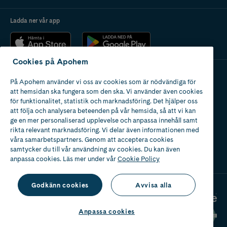
Ladda ner vår app
Cookies på Apohem
På Apohem använder vi oss av cookies som är nödvändiga för
Apotek med tillstånd
att hemsidan ska fungera som den ska. Vi använder även cookies
av Läkemedelsverket
för funktionalitet, statistik och marknadsföring. Det hjälper oss
att följa och analysera beteenden på vår hemsida, så att vi kan
ge en mer personaliserad upplevelse och anpassa innehåll samt
rikta relevant marknadsföring. Vi delar även informationen med
våra samarbetspartners. Genom att acceptera cookies
samtycker du till vår användning av cookies. Du kan även
2024
anpassa cookies. Läs mer under vår
Cookie Policy
Godkänn cookies
Avvisa alla
Anpassa cookies