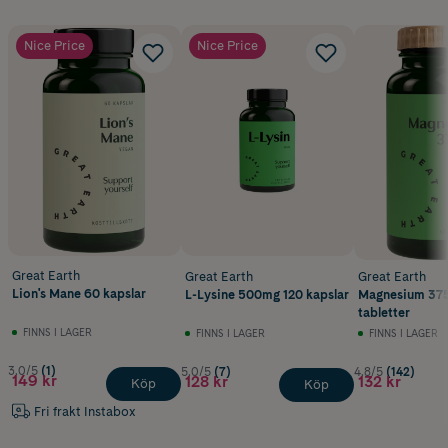
Nice Price
Nice Price
Great Earth
Great Earth
Great Earth
Lion's Mane 60 kapslar
L-Lysine 500mg 120 kapslar
Magnesium 37
tabletter
FINNS I LAGER
FINNS I LAGER
FINNS I LAGER
3.0/5
(1)
5.0/5
(7)
4.8/5
(142)
149 kr
128 kr
132 kr
Köp
Köp
Fri frakt Instabox