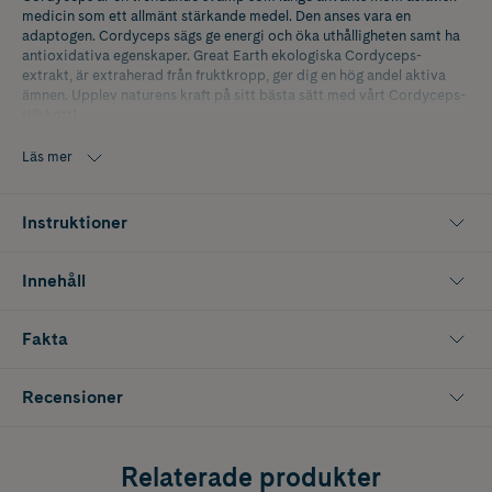
medicin som ett allmänt stärkande medel. Den anses vara en
adaptogen. Cordyceps sägs ge energi och öka uthålligheten samt ha
antioxidativa egenskaper. Great Earth ekologiska Cordyceps-
extrakt, är extraherad från fruktkropp, ger dig en hög andel aktiva
ämnen. Upplev naturens kraft på sitt bästa sätt med vårt Cordyceps-
tillskott!
Läs mer
Instruktioner
Innehåll
Fakta
Recensioner
Relaterade produkter