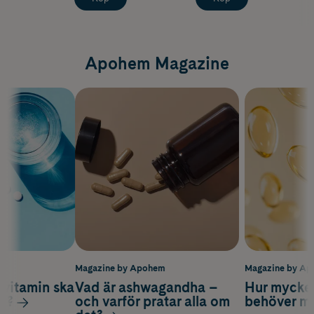
Apohem Magazine
m
Magazine by Apohem
Magazine by A
vitamin ska
Vad är ashwagandha –
Hur mycke
ag?
och varför pratar alla om
behöver m