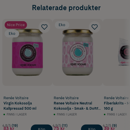
Relaterade produkter
Nice Price
Eko
Eko
Renée Voltaire
Renée Voltaire
Renée Voltaire
Virgin Kokosolja
Renee Voltaire Neutral
Fiberlakrits - 
Kallpressad 500 ml
Kokosolja - Smak- & Doftfri
160 g
500 ml EKO
FINNS I LAGER
FINNS I LAGER
FINNS I LAGER
4.8/5
(19)
4.9/5
(11)
4.2/5
(9)
83 kr
75 kr
39 kr
Köp
Köp