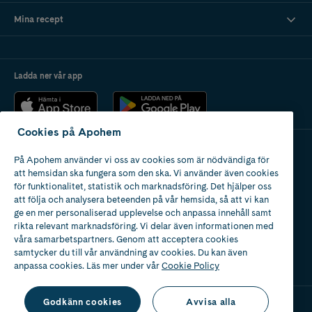
Mina recept
Ladda ner vår app
Cookies på Apohem
På Apohem använder vi oss av cookies som är nödvändiga för
Apotek med tillstånd
att hemsidan ska fungera som den ska. Vi använder även cookies
av Läkemedelsverket
för funktionalitet, statistik och marknadsföring. Det hjälper oss
att följa och analysera beteenden på vår hemsida, så att vi kan
ge en mer personaliserad upplevelse och anpassa innehåll samt
rikta relevant marknadsföring. Vi delar även informationen med
våra samarbetspartners. Genom att acceptera cookies
samtycker du till vår användning av cookies. Du kan även
2024
anpassa cookies. Läs mer under vår
Cookie Policy
Godkänn cookies
Avvisa alla