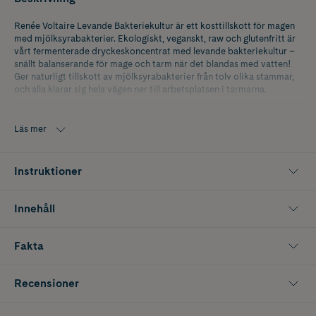
Renée Voltaire Levande Bakteriekultur är ett kosttillskott för magen
med mjölksyrabakterier. Ekologiskt, veganskt, raw och glutenfritt är
vårt fermenterade dryckeskoncentrat med levande bakteriekultur –
snällt balanserande för mage och tarm när det blandas med vatten!
Ger naturligt tillskott av mjölksyrabakterier från tolv olika stammar,
och alla klarar sig hela vägen ner till arbetsplatsen i tarmarna.
Förbättrat recept – samma goda bakteriestammar nu med ännu
godare smak (färgskillnad kan förekomma över tid mellan de olika
Läs mer
batcherna)!
Se bild 3 för den nya batchen som har en ljusare färg.
Instruktioner
Innehåll
Fakta
Recensioner