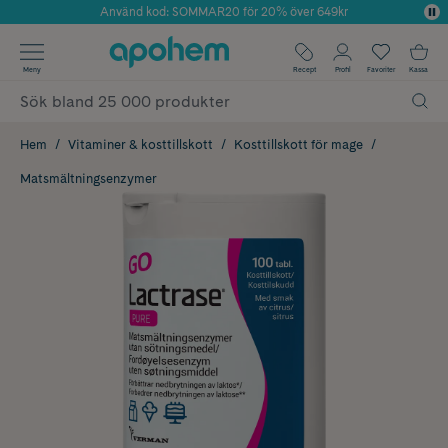
Använd kod: SOMMAR20 för 20% över 649kr
Årets Butik 2025 inom Skönhet
✓ Fri frakt
Meny
Recept
Profil
Favoriter
Kassa
✓ Rådgivning från farmaceuter & hudterapeuter
✓ Poäng på alla köp*
Hem
Vitaminer & kosttillskott
Kosttillskott för mage
Matsmältningsenzymer