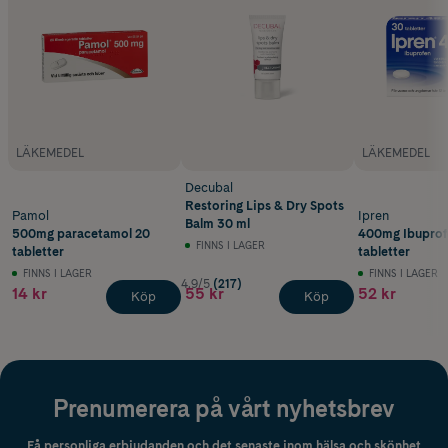
LÄKEMEDEL
LÄKEMEDEL
Decubal
Restoring Lips & Dry Spots
Pamol
Ipren
Balm 30 ml
500mg paracetamol 20
400mg Ibuprof
FINNS I LAGER
tabletter
tabletter
FINNS I LAGER
FINNS I LAGER
4.9/5
(217)
14 kr
55 kr
52 kr
Köp
Köp
Prenumerera på vårt nyhetsbrev
Få personliga erbjudanden och det senaste inom hälsa och skönhet