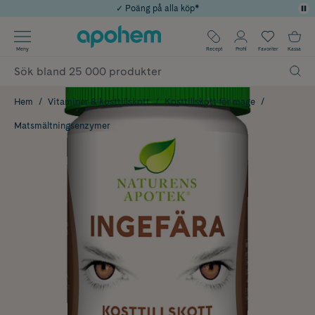
✓ Poäng på alla köp*
✓ Rådgivning från farmaceuter & hudterapeuter
Använd kod: SOMMAR20 för 20% över 649kr
Årets Butik 2025 inom Skönhet
✓ Fri frakt
Meny
Recept
Profil
Favoriter
Kassa
Hem
Vitaminer & kosttillskott
Kosttillskott för mage
Matsmältningsenzymer