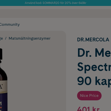
Använd kod: SOMMAR20 för 20% över 649kr
 frakt
✓ Rådgivning från farmaceuter & hudterapeuter
Årets Butik 2025 inom Skönhet
✓ Poäng på alla
Community
ge
Matsmältningsenzymer
DR.MERCOLA
Dr. Me
Spect
90 ka
Nice Price
401 kr