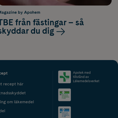
Magazine by Apohem
TBE från fästingar – så
skyddar du dig
cept
Apotek med
tillstånd av
Läkemedelsverket
t recept här
tnadsskyddet
ing om läkemedel
del