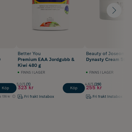
Better You
Beauty of Joseon
0
Premium EAA Jordgubb &
Dynasty Cream 50 m
Kiwi 480 g
FINNS I LAGER
FINNS I LAGER
5.0/5
(1)
4.6/5
(29)
323 kr
255 kr
Köp
Köp
Fri frakt Instabox
Fri frakt Instabox
s
136 kr