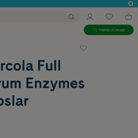
 köp*
Hämta ut recept
rcola Full
rum Enzymes
pslar