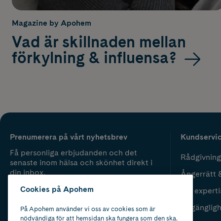
Magazine by Apohem
Vad är skillnaden mellan
förkylning & influensa?
Prenumerera på vårt nyhetsbrev
Kundservi
Få personliga erbjudanden och det
Rådgivning
senaste inom hälsa och skönhet direkt i
din inbox.
Ångerrätt 
Cookies på Apohem
Vår experti
Fyll i mailadress
Skicka
Tillgänglig
På Apohem använder vi oss av cookies som är
nödvändiga för att hemsidan ska fungera som den ska.