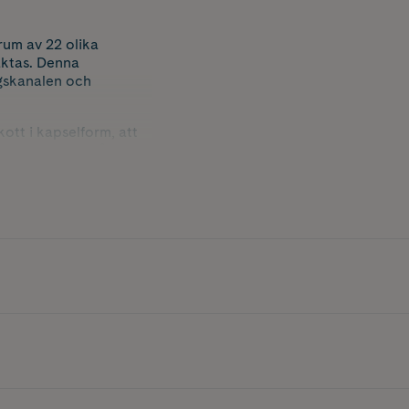
rum av 22 olika
aktas. Denna
ngskanalen och
ott i kapselform, att
t med enzymer från