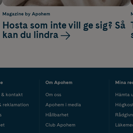
Magazine by Apohem
Hosta som inte vill ge sig? Så
kan du lindra
ce
Om Apohem
Mina re
 & kontakt
Om oss
Hämta u
& reklamation
Apohem i media
Högkos
s
Hållbarhet
Rådgivn
het
Club Apohem
Läkeme