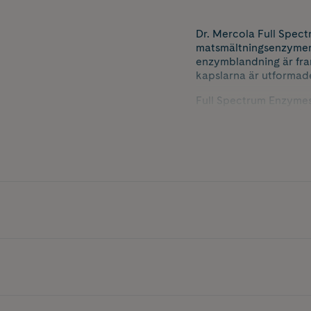
Dr. Mercola Full Spect
matsmältningsenzymer, 
enzymblandning är fram
kapslarna är utformade
Full Spectrum Enzymes ä
ta i samband med måltid
veganska källor.
Innehåller 90 kapslar.