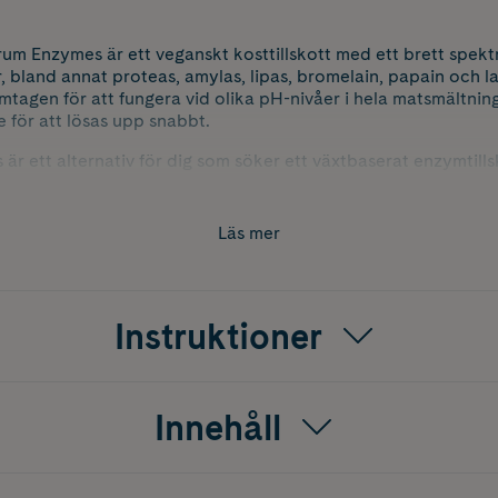
rum Enzymes är ett veganskt kosttillskott med ett brett spekt
bland annat proteas, amylas, lipas, bromelain, papain och l
tagen för att fungera vid olika pH-nivåer i hela matsmältni
 för att lösas upp snabbt.
r ett alternativ för dig som söker ett växtbaserat enzymtillsk
er. Passar för dig som vill ha ett högkvalitativt kosttillskot
Läs mer
Instruktioner
Innehåll