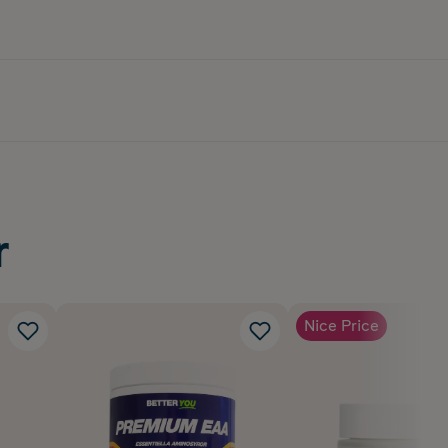
r
Nice Price