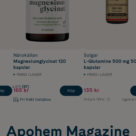
Närokällan
Solgar
Magnesiumglycinat 120
L-Glutamine 500 mg 5
kapslar
kapslar
FINNS I LAGER
FINNS I LAGER
4.8/5
(97)
165 kr
135 kr
öp
Köp
Fri frakt Instabox
Ord.pris
159 kr
Lägsta pri
Apohem Magazine