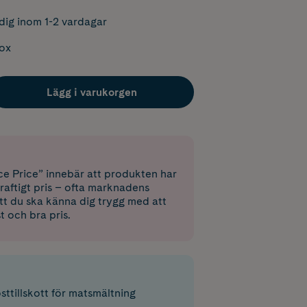
dig inom 1-2 vardagar
box
Lägg i varukorgen
e Price” innebär att produkten har
raftigt pris – ofta marknadens
 att du ska känna dig trygg med att
st och bra pris.
ttillskott för matsmältning