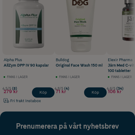
Alpha Plus
Bulldog
Elexir Pharma
AllZym DPP IV 90 kapslar
Original Face Wash 150 ml
Järn Med C-vi
100 tabletter
FINNS I LAGER
FINNS I LAGER
FINNS I LAGER
4.5/5
(8)
4.8/5
(4)
4.6/5
(34)
279 kr
71 kr
106 kr
Köp
Köp
Fri frakt Instabox
Prenumerera på vårt nyhetsbrev