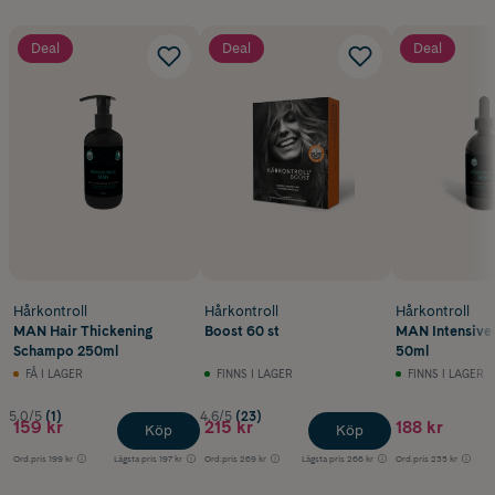
Deal
Deal
Deal
Hårkontroll
Hårkontroll
Hårkontroll
MAN Hair Thickening
Boost 60 st
MAN Intensive
Schampo 250ml
50ml
FÅ I LAGER
FINNS I LAGER
FINNS I LAGER
5.0/5
(1)
4.6/5
(23)
159 kr
215 kr
188 kr
Köp
Köp
Ord.pris
199 kr
Lägsta pris
197 kr
Ord.pris
269 kr
Lägsta pris
266 kr
Ord.pris
235 kr