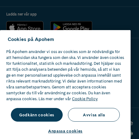
Ladda ner vår app
Cookies på Apohem
På Apohem använder vi oss av cookies som är nödvändiga för
Apotek med tillstånd
att hemsidan ska fungera som den ska. Vi använder även cookies
av Läkemedelsverket
för funktionalitet, statistik och marknadsföring. Det hjälper oss
att följa och analysera beteenden på vår hemsida, så att vi kan
ge en mer personaliserad upplevelse och anpassa innehåll samt
rikta relevant marknadsföring. Vi delar även informationen med
våra samarbetspartners. Genom att acceptera cookies
samtycker du till vår användning av cookies. Du kan även
2024
anpassa cookies. Läs mer under vår
Cookie Policy
Godkänn cookies
Avvisa alla
Anpassa cookies