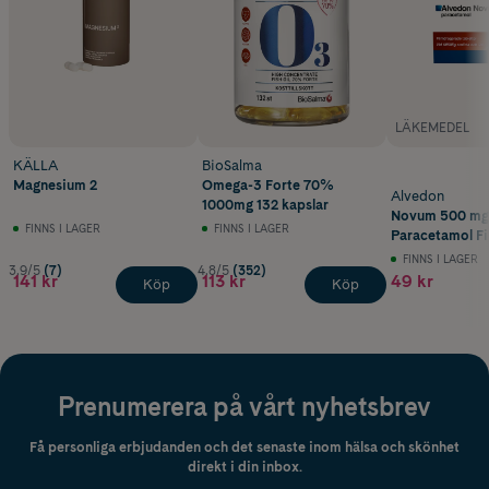
LÄKEMEDEL
KÄLLA
BioSalma
Magnesium 2
Omega-3 Forte 70%
Alvedon
1000mg 132 kapslar
Novum 500 mg
FINNS I LAGER
FINNS I LAGER
Paracetamol F
Tabletter 20 st
FINNS I LAGER
3.9/5
(7)
4.8/5
(352)
141 kr
113 kr
49 kr
Köp
Köp
Prenumerera på vårt nyhetsbrev
Få personliga erbjudanden och det senaste inom hälsa och skönhet
direkt i din inbox.