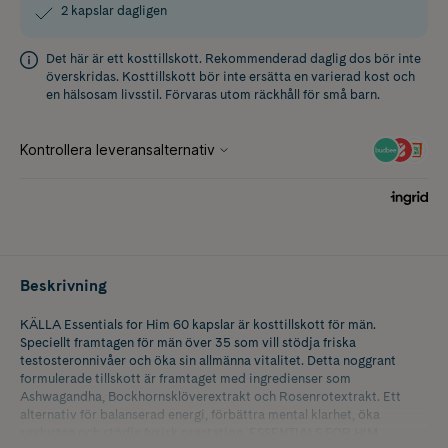
2 kapslar dagligen
Det här är ett kosttillskott. Rekommenderad daglig dos bör inte
överskridas. Kosttillskott bör inte ersätta en varierad kost och
en hälsosam livsstil. Förvaras utom räckhåll för små barn.
Beskrivning
KÄLLA Essentials for Him 60 kapslar är kosttillskott för män.
Speciellt framtagen för män över 35 som vill stödja friska
testosteronnivåer och öka sin allmänna vitalitet. Detta noggrant
formulerade tillskott är framtaget med ingredienser som
Ashwagandha, Bockhornsklöverextrakt och Rosenrotextrakt. Ett
alternativ för balanserad energi, förbättra mental klarhet, öka
sexlusten och stödja fysisk prestation. ESSENTIALS FOR HIM