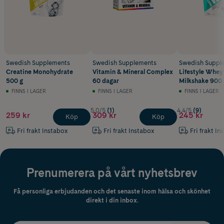
Swedish Supplements
Swedish Supplements
Swedish Suppl
Creatine Monohydrate
Vitamin & Mineral Complex
Lifestyle Whey
500 g
60 dagar
Milkshake 900 
FINNS I LAGER
FINNS I LAGER
FINNS I LAGER
5.0/5
(1)
4.4/5
(9)
259 kr
309 kr
245 kr
Köp
Köp
Fri frakt Instabox
Fri frakt Instabox
Fri frakt In
Prenumerera på vårt nyhetsbrev
Få personliga erbjudanden och det senaste inom hälsa och skönhet
direkt i din inbox.