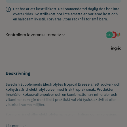
Det här är ett kosttillskott. Rekommenderad daglig dos bör inte
överskridas. Kosttillskott bör inte ersätta en varierad kost och
en hälsosam livsstil. Förvaras utom räckhåll för små barn.
Beskrivning
Swedish Supplements Electrolytes Tropical Breeze är ett socker- och
kolhydratfritt elektrolytpulver med frisk tropisk smak. Produkten
innehåller kokosvattenpulver och en kombination av mineraler och
vitaminer som gör den till ett praktiskt val vid fysisk aktivitet eller
vistelse i varma miljöer.
Formulan innehåller elektrolyterna natrium, kalium och magnesium,
samt vitamin C, B6 och B12. Magnesium bidrar till elektrolytbalansen
och till musklernas normala funktion. Vitamin C, B6 och B12 bidrar till
Läs mer