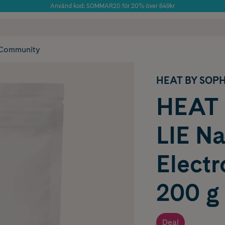
Använd kod: SOMMAR20 för 20% över 649kr
Årets Butik 2025 inom Skönhet
 frakt
✓ Rådgivning från farmaceuter & hudterapeuter
✓ Poäng på alla
Community
HEAT BY SOPH
HEAT
LIE Na
Elect
200 g
Deal