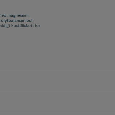
r med magnesium,
trolytbalansen och
idigt kosttillskott för