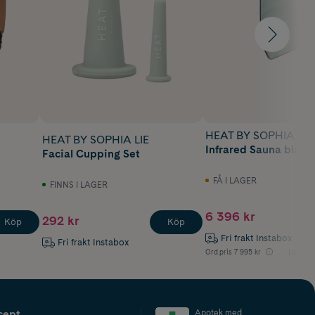
HEAT BY SOPHIA LIE
HEAT BY SOPHIA LIE
Infrared Sauna blank
Facial Cupping Set
FÅ I LAGER
FINNS I LAGER
6 396 kr
292 kr
Köp
Köp
Fri frakt Instabox
Fri frakt Instabox
Ord.pris
7 995 kr
Lägsta p
cept
Apotek med