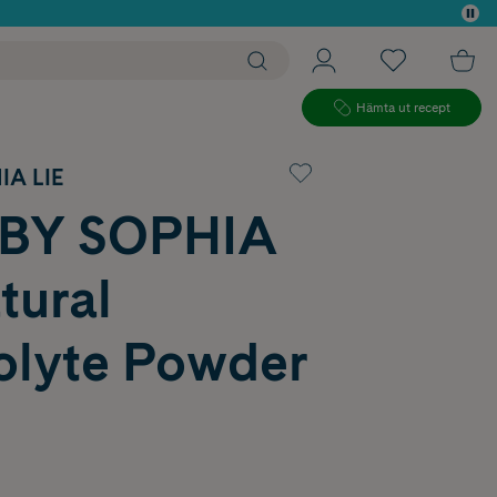
 köp*
Hämta ut recept
IA LIE
 BY SOPHIA
tural
rolyte Powder