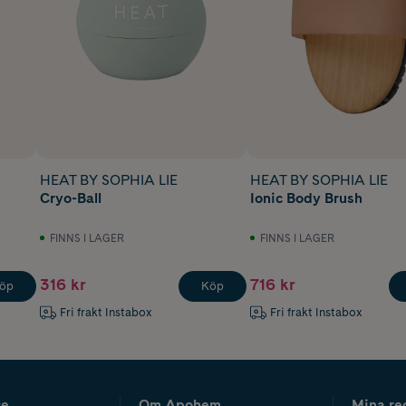
HEAT BY SOPHIA LIE
HEAT BY SOPHIA LIE
Cryo-Ball
Ionic Body Brush
FINNS I LAGER
FINNS I LAGER
316 kr
716 kr
öp
Köp
Fri frakt Instabox
Fri frakt Instabox
ce
Om Apohem
Mina re