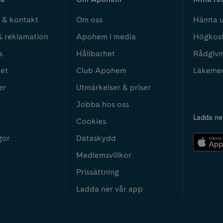
 & kontakt
Om oss
Hämta u
& reklamation
Apohem i media
Högkos
s
Hållbarhet
Rådgivn
het
Club Apohem
Läkeme
er
Utmärkelser & priser
Jobba hos oss
Ladda ne
Cookies
gor
Dataskydd
Medlemsvillkor
Prissättning
Ladda ner vår app