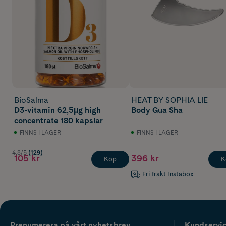
BioSalma
HEAT BY SOPHIA LIE
D3-vitamin 62,5µg high
Body Gua Sha
concentrate 180 kapslar
FINNS I LAGER
FINNS I LAGER
4.8/5
(129)
105 kr
396 kr
Köp
K
Fri frakt Instabox
Prenumerera på vårt nyhetsbrev
Kundservi