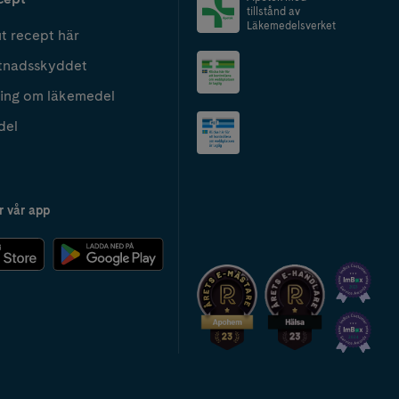
tillstånd av
Läkemedelsverket
t recept här
tnadsskyddet
ing om läkemedel
del
r vår app
2024