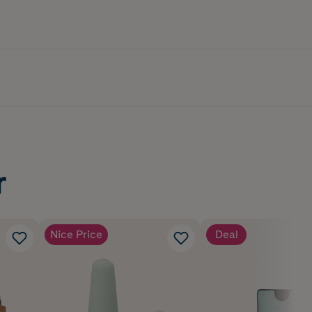
r
Nice Price
Deal