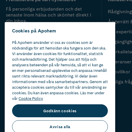
Få personliga erbjudanden och det
Rådgivning
senaste inom hälsa och skönhet direkt i
din inbox.
Ångerrätt 
Cookies på Apohem
Vår experti
Fyll i mailadress
Skicka
Tillgänglig
På Apohem använder vi oss av cookies som är
nödvändiga för att hemsidan ska fungera som den ska.
Återkallels
Vi använder även cookies för funktionalitet, statistik
och marknadsföring. Det hjälper oss att följa och
Leveranser
analysera beteenden på vår hemsida, så att vi kan ge
en mer personaliserad upplevelse och anpassa innehåll
Köpvillkor
samt rikta relevant marknadsföring. Vi delar även
Vanliga frå
informationen med våra samarbetspartners. Genom att
acceptera cookies samtycker du till vår användning av
cookies. Du kan även anpassa cookies. Läs mer under
vår
Cookie Policy
Godkänn cookies
Avvisa alla