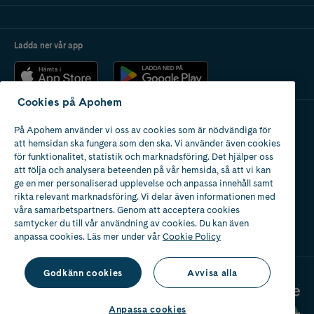
Ladda ner vår app
Cookies på Apohem
På Apohem använder vi oss av cookies som är nödvändiga för
Apotek med tillstånd
att hemsidan ska fungera som den ska. Vi använder även cookies
av Läkemedelsverket
för funktionalitet, statistik och marknadsföring. Det hjälper oss
att följa och analysera beteenden på vår hemsida, så att vi kan
ge en mer personaliserad upplevelse och anpassa innehåll samt
rikta relevant marknadsföring. Vi delar även informationen med
våra samarbetspartners. Genom att acceptera cookies
samtycker du till vår användning av cookies. Du kan även
2024
anpassa cookies. Läs mer under vår
Cookie Policy
Godkänn cookies
Avvisa alla
Anpassa cookies