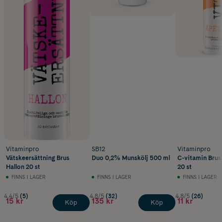
Vitaminpro
SB12
Vitaminpro
Vätskeersättning Brus
Duo 0,2% Munskölj 500 ml
C-vitamin Brus
Hallon 20 st
20 st
FINNS I LAGER
FINNS I LAGER
FINNS I LAGER
4.4/5
(5)
4.8/5
(32)
4.8/5
(26)
15 kr
135 kr
11 kr
Köp
Köp