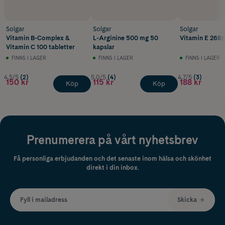
Solgar
Solgar
Solgar
Vitamin B-Complex &
L-Arginine 500 mg 50
Vitamin E 268m
Vitamin C 100 tabletter
kapslar
FINNS I LAGER
FINNS I LAGER
FINNS I LAGER
4.5/5
(2)
5.0/5
(4)
4.7/5
(3)
150 kr
115 kr
188 kr
Köp
Köp
Prenumerera på vårt nyhetsbrev
Få personliga erbjudanden och det senaste inom hälsa och skönhet
direkt i din inbox.
Fyll i mailadress
Skicka