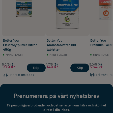
Better You
Better You
Better You
Elektrolytpulver Citron
Aminotabletter 100
Premium Lactis
450g
tabletter
FINNS I LAGER
FINNS I LAGER
FINNS I LAGER
5.0/5
(3)
4.7/5
(3)
5.0/5
(4)
379 kr
149 kr
264 kr
Köp
Köp
Fri frakt Instabox
Fri frakt In
Prenumerera på vårt nyhetsbrev
Få personliga erbjudanden och det senaste inom hälsa och skönhet
direkt i din inbox.