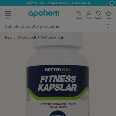
Använd kod: SOMMAR20 för 20% över 649kr
Årets Butik 2025 inom Skönhet
✓ Fri frakt
Meny
Recept
Profil
Favoriter
Kassa
✓ Rådgivning från farmaceuter & hudterapeuter
✓ Poäng på alla köp*
Hem
Viktkontroll
Viktminskning