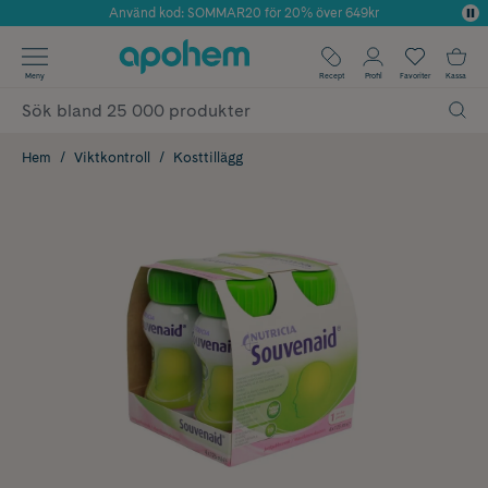
Använd kod: SOMMAR20 för 20% över 649kr
Årets Butik 2025 inom Skönhet
✓ Fri frakt
Meny
Recept
Profil
Favoriter
Kassa
✓ Rådgivning från farmaceuter & hudterapeuter
✓ Poäng på alla köp*
Hem
Viktkontroll
Kosttillägg