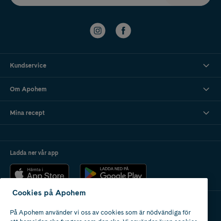
Kundservice
Om Apohem
Mina recept
Ladda ner vår app
Cookies på Apohem
På Apohem använder vi oss av cookies som är nödvändiga för
Apotek med tillstånd