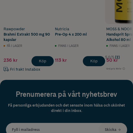
Rawpowder
Nutricia
MOSS & NOOR
Brahmi Extrakt 500 mg 90
Pre-Op 4 x 200 ml
Handsprit Spr
kapslar
Alkohol 80 ml
FÅ I LAGER
FINNS I LAGER
FINNS I LAGER
5.0/5
(2)
236 kr
113 kr
50 kr
Köp
Köp
Fri frakt Instabox
Ord.pris
59 kr
Prenumerera på vårt nyhetsbrev
Få personliga erbjudanden och det senaste inom hälsa och skönhet
direkt i din inbox.
Fyll i mailadress
Skicka