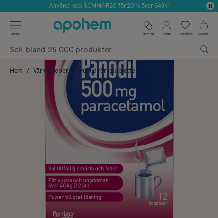
Använd kod: SOMMAR20 för 20% över 649kr
Årets Butik 2025 inom Skönhet
✓ Fri frakt
Meny
Recept
Profil
Favoriter
Kassa
✓ Rådgivning från farmaceuter & hudterapeuter
✓ Poäng på alla köp*
Hem
Värk & feber
Huvudvärkstabletter