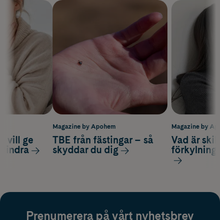
m
Magazine by Apohem
Magazine by A
 vill ge
TBE från fästingar – så
Vad är ski
 lindra
skyddar du dig
förkylning
Prenumerera på vårt nyhetsbrev