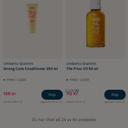
Umberto Giannini
Umberto Giannini
Strong Curls Conditioner 250 ml
The Frizz Oil 50 ml
FINNS I LAGER
FINNS I LAGER
2.0/5
(1)
126 kr
112 kr
Köp
Köp
Ord.pris
168 kr
Lägsta pris
134 kr
Ord.pris
149 kr
Lägsta pris
119 kr
Du har tittat på 24 av 64 produkter