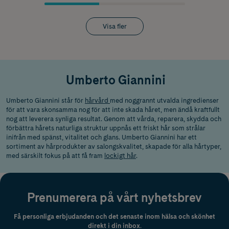
Visa fler
Umberto Giannini
Umberto Giannini står för
hårvård
med noggrannt utvalda ingredienser
för att vara skonsamma nog för att inte skada håret, men ändå kraftfullt
nog att leverera synliga resultat. Genom att vårda, reparera, skydda och
förbättra hårets naturliga struktur uppnås ett friskt hår som strålar
inifrån med spänst, vitalitet och glans. Umberto Giannini har ett
sortiment av hårprodukter av salongskvalitet, skapade för alla hårtyper,
med särskilt fokus på att få fram
lockigt hår
.
Prenumerera på vårt nyhetsbrev
Få personliga erbjudanden och det senaste inom hälsa och skönhet
direkt i din inbox.