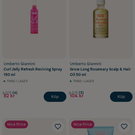
Umberto Giannini
Umberto Giannini
Curl Jelly Refresh Reviving Spray
Grow Long Rosemary Scalp & Hair
150 ml
Oil 50 ml
FINNS I LAGER
FINNS I LAGER
4.0/5
(4)
4.0/5
(3)
82 kr
104 kr
Köp
Köp
Nice Price
Nice Price