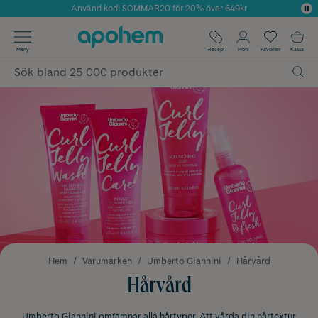
Använd kod: SOMMAR20 för 20% över 649kr
Årets Butik 2025 inom Skönhet
✓ Fri frakt
Meny
Recept
Profil
Favoriter
Kassa
✓ Rådgivning från farmaceuter & hudterapeuter
✓ Poäng på alla köp*
Hem
Varumärken
Umberto Giannini
Hårvård
Hårvård
Umberto Giannini omfamnar alla hårtyper. Att vårda din hårtextur