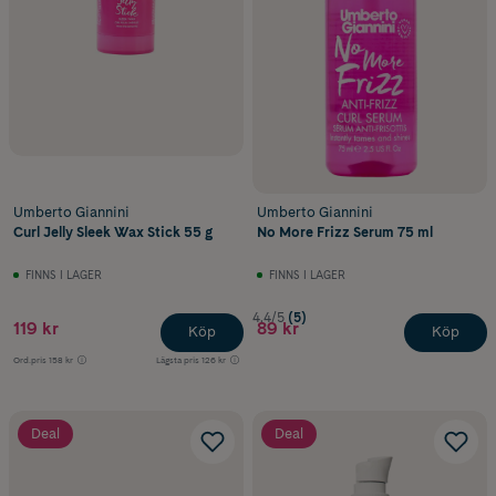
Umberto Giannini
Umberto Giannini
Curl Jelly Sleek Wax Stick 55 g
No More Frizz Serum 75 ml
FINNS I LAGER
FINNS I LAGER
4.4/5
(5)
119 kr
89 kr
Köp
Köp
Ord.pris
158 kr
Lägsta pris
126 kr
Deal
Deal