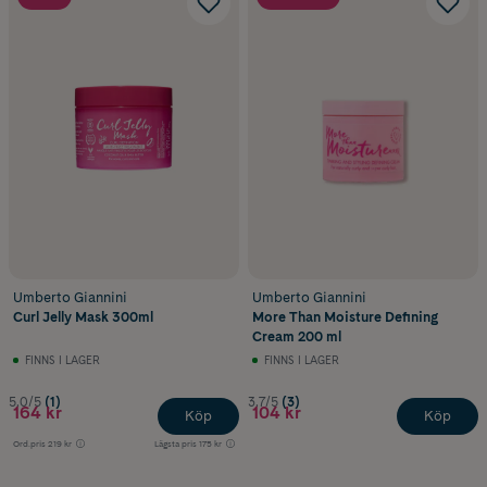
Umberto Giannini
Umberto Giannini
Curl Jelly Mask 300ml
More Than Moisture Defining
Cream 200 ml
FINNS I LAGER
FINNS I LAGER
5.0/5
(1)
3.7/5
(3)
164 kr
104 kr
Köp
Köp
Ord.pris
219 kr
Lägsta pris
175 kr