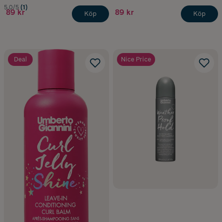
5.0/5
(1)
89 kr
89 kr
Köp
Köp
Deal
Nice Price