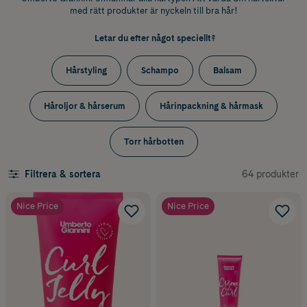
med rätt produkter är nyckeln till bra hår!
Letar du efter något speciellt?
Hårstyling
Schampo
Balsam
Håroljor & hårserum
Hårinpackning & hårmask
Torr hårbotten
64 produkter
Filtrera & sortera
Nice Price
Nice Price