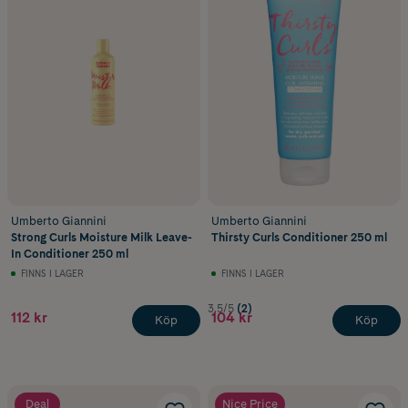
Umberto Giannini
Umberto Giannini
Strong Curls Moisture Milk Leave-
Thirsty Curls Conditioner 250 ml
In Conditioner 250 ml
FINNS I LAGER
FINNS I LAGER
3.5/5
(2)
112 kr
104 kr
Köp
Köp
Deal
Nice Price