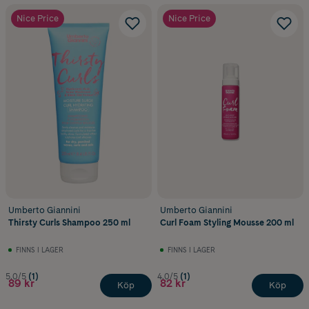
Nice Price
Nice Price
Umberto Giannini
Umberto Giannini
Thirsty Curls Shampoo 250 ml
Curl Foam Styling Mousse 200 ml
FINNS I LAGER
FINNS I LAGER
5.0/5
(1)
4.0/5
(1)
89 kr
82 kr
Köp
Köp