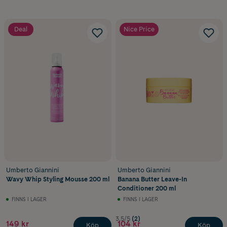
Deal
Nice Price
Umberto Giannini
Umberto Giannini
Wavy Whip Styling Mousse 200 ml
Banana Butter Leave-In
Conditioner 200 ml
FINNS I LAGER
FINNS I LAGER
3.5/5
(2)
149 kr
104 kr
Köp
Köp