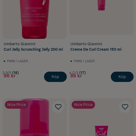
Umberto Giannini
Umberto Giannini
Curl Jelly Scrunching Jelly 200 ml
Creme De Curl Cream 150 ml
FINNS I LAGER
FINNS I LAGER
3.9/5
(18)
4.0/5
(17)
96 kr
89 kr
Köp
Köp
Nice Price
Nice Price